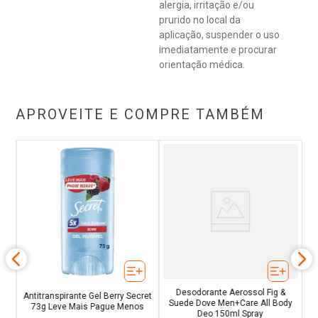
alergia, irritação e/ou
prurido no local da
aplicação, suspender o uso
imediatamente e procurar
orientação médica.
APROVEITE E COMPRE TAMBÉM
l
Desodorante Aerossol Fig &
Antitranspirante Gel Berry Secret
Suede Dove Men+Care All Body
73g Leve Mais Pague Menos
Deo 150ml Spray