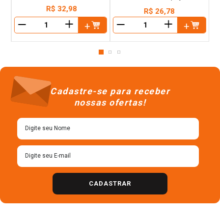
R$
32
,
98
R$
26
,
78
＋
＋
－
－
Cadastre-se para receber
nossas ofertas!
CADASTRAR