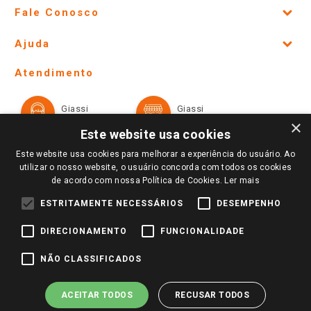
Fale Conosco
Site Institucional
Ajuda
Lojas Físicas e Horários
Telefones e horários das lojas físicas
Ofertas
Atendimento
Política de Privacidade e Termos de Uso
Cartão Giassi
Formas de Pagamento
Giassi
Giassi
Televendas
Políticas de entrega
Vendas Online
Ouvidoria
×
Amigo Giassi
Este website usa cookies
Trocas e Devoluções
Notícias
Este website usa cookies para melhorar a experiência do usuário. Ao
Perguntas frequentes
utilizar o nosso website, o usuário concorda com todos os cookies
Redes Sociais
de acordo com nossa Política de Cookies.
Ler mais
Trabalhe Conosco
ESTRITAMENTE NECESSÁRIOS
DESEMPENHO
Identidade Visual
DIRECIONAMENTO
FUNCIONALIDADE
Pagamento e Segurança
NÃO CLASSIFICADOS
ACEITAR TODOS
RECUSAR TODOS