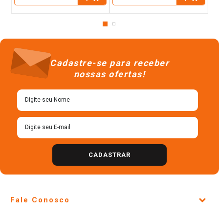
－
－
Cadastre-se para receber
nossas ofertas!
CADASTRAR
Fale Conosco
Site Institucional