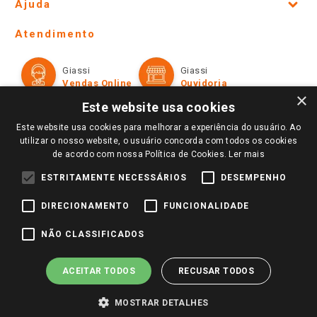
Ajuda
Lojas Físicas e Horários
Telefones e horários das lojas físicas
Ofertas
Atendimento
Política de Privacidade e Termos de Uso
Cartão Giassi
Formas de Pagamento
Giassi
Giassi
Televendas
Políticas de entrega
Vendas Online
Ouvidoria
Amigo Giassi
×
Trocas e Devoluções
Este website usa cookies
Notícias
Este website usa cookies para melhorar a experiência do usuário. Ao
Perguntas frequentes
Redes Sociais
utilizar o nosso website, o usuário concorda com todos os cookies
Trabalhe Conosco
de acordo com nossa Política de Cookies.
Ler mais
Identidade Visual
ESTRITAMENTE NECESSÁRIOS
DESEMPENHO
DIRECIONAMENTO
FUNCIONALIDADE
Pagamento e Segurança
NÃO CLASSIFICADOS
ACEITAR TODOS
RECUSAR TODOS
MOSTRAR DETALHES