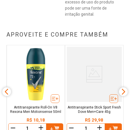
excesso de uso do produto
pode ser uma fonte de
irritação genital.
APROVEITE E COMPRE TAMBÉM
a-
A
Antitranspirante Roll-On V8
Antitranspirante Stick Sport Fresh
Rexona Men Motionsense 50ml
Dove Men+Care 45g
R$
10
,
18
R$
29
,
98
＋
＋