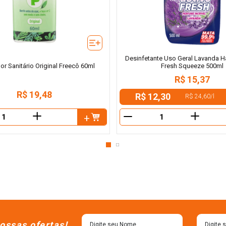
Desinfetante Uso Geral Lavanda Ha
Fresh Squeeze 500ml
r Sanitário Original Freecô 60ml
R$
15
,
37
R$
19
,
48
R$ 12,30
R$ 24,60
/
l
＋
＋
－
ossas ofertas!