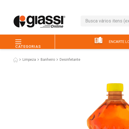
Busca vários itens (ex.: 
TERMOS MAIS BUSC
1
º
café
ENCARTE LO
CATEGORIAS
2
º
leite
Limpeza
Banheiro
Desinfetante
3
º
queijo
4
º
chocolate
5
º
papel higiênico
6
º
macarrão
7
º
arroz
8
º
pão
9
º
ovo