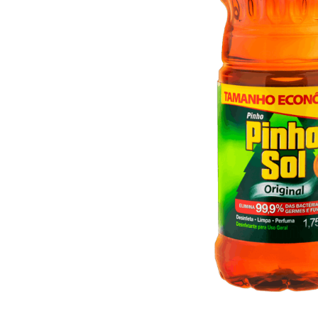
10
º
iogurte