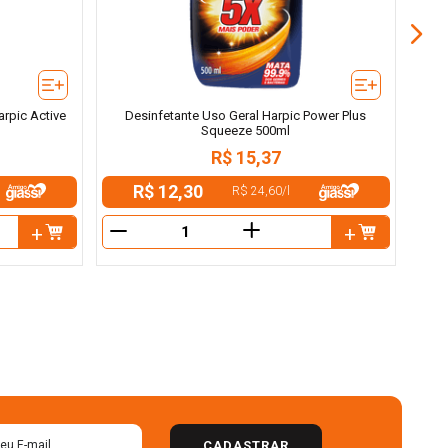
rpic Active
Desinfetante Uso Geral Harpic Power Plus
Squeeze 500ml
R$
15
,
37
R$ 12,30
R$ 24,60
/
l
＋
－
－
CADASTRAR