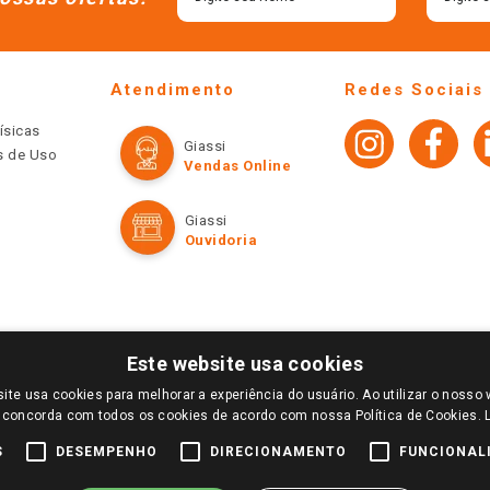
Atendimento
Redes Sociais
ísicas
Giassi
os de Uso
Vendas Online
Giassi
Ouvidoria
Este website usa cookies
ite usa cookies para melhorar a experiência do usuário. Ao utilizar o nosso 
LOGIN E SELECIONE A LOJA DE SUA PREFERÊNCIA. SOMENTE APÓS O LOGIN, OS PREÇOS
 concorda com todos os cookies de acordo com nossa Política de Cookies.
TE SÃO VÁLIDOS APENAS PARA COMPRAS REALIZADAS NO GIASSI.COM.BR E NA LOJA SE
NDAS ONLINE DIVULGADOS NO SITE PREVALECEM ANTE OS DEMAIS EVENTUALMENTE AN
S
DESEMPENHO
DIRECIONAMENTO
FUNCIONAL
DE BUSCAS.
2022 COPYRIGHT - GIASSI SUPERMERCADOS. TODOS OS DIREITOS RESERVADOS.