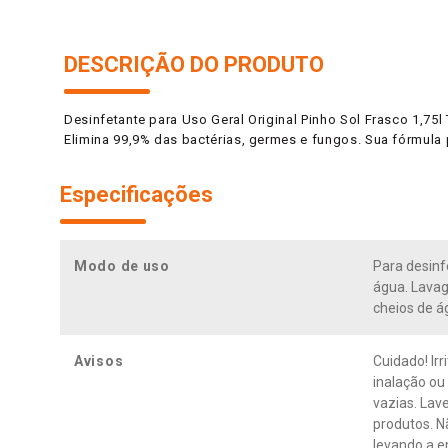
DESCRIÇÃO DO PRODUTO
Desinfetante para Uso Geral Original Pinho Sol Frasco 1,75
Elimina 99,9% das bactérias, germes e fungos. Sua fórmula 
Especificações
Modo de uso
Para desinf
água. Lavag
cheios de á
Avisos
Cuidado! Ir
inalação ou
vazias. Lav
produtos. N
levando a e