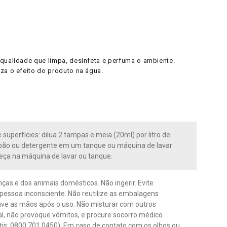
 qualidade que limpa, desinfeta e perfuma o ambiente.
iza o efeito do produto na água.
superfícies: dilua 2 tampas e meia (20ml) por litro de
abão ou detergente em um tanque ou máquina de lavar
eça na máquina de lavar ou tanque.
nças e dos animais domésticos. Não ingerir. Evite
a pessoa inconsciente. Não reutilize as embalagens
 Lave as mãos após o uso. Não misturar com outros
al, não provoque vômitos, e procure socorro médico
tis: 0800 701 0450). Em caso de contato com os olhos ou