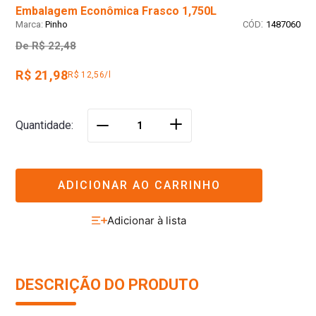
Embalagem Econômica Frasco 1,750L
:
Pinho
1487060
De
R$ 22,48
R$ 21,98
R$ 12,56/l
＋
Quantidade
－
ADICIONAR AO CARRINHO
DESCRIÇÃO DO PRODUTO