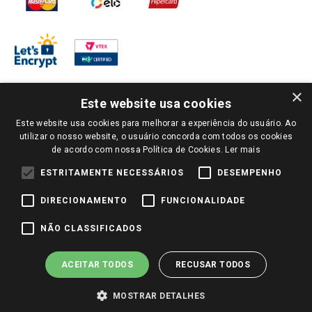
×
Este website usa cookies
Este website usa cookies para melhorar a experiência do usuário. Ao
PARA VER OS PREÇOS DA SUA REGIÃO, FAÇA LOGIN E SELECIONE A LOJA DE
utilizar o nosso website, o usuário concorda com todos os cookies
SUA PREFERÊNCIA. SOMENTE APÓS O LOGIN, OS PREÇOS DA SUA REGIÃO OU
de acordo com nossa Política de Cookies.
Ler mais
LOJA SERÃO CARREGADOS.
TODOS OS PREÇOS E CONDIÇÕES COMERCIAIS DESTE SITE SÃO VÁLIDOS APENAS
ESTRITAMENTE NECESSÁRIOS
DESEMPENHO
PARA COMPRAS REALIZADAS NO GIASSI.COM.BR E NA LOJA SELECIONADA
APÓS O LOGIN, E NÃO NECESSARIAMENTE SE APLICAM ÀS LOJAS FÍSICAS. OS
DIRECIONAMENTO
FUNCIONALIDADE
PREÇOS PARA AS VENDAS ONLINE DIVULGADOS NO SITE PREVALECEM ANTE
OS DEMAIS EVENTUALMENTE ANUNCIADOS EM OUTROS MEIOS DE
COMUNICAÇÃO E SITES DE BUSCAS.
NÃO CLASSIFICADOS
2022 COPYRIGHT - GIASSI SUPERMERCADOS. TODOS OS DIREITOS RESERVADOS.
ACEITAR TODOS
RECUSAR TODOS
MOSTRAR DETALHES