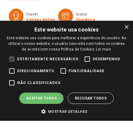
Política de Privacidade e Termos de Uso
Cartão Giassi
Formas de Pagamento
Giassi
Giassi
Televendas
Políticas de entrega
Vendas Online
Ouvidoria
Amigo Giassi
×
Trocas e Devoluções
Este website usa cookies
Notícias
Este website usa cookies para melhorar a experiência do usuário. Ao
Perguntas frequentes
Redes Sociais
utilizar o nosso website, o usuário concorda com todos os cookies
Trabalhe Conosco
de acordo com nossa Política de Cookies.
Ler mais
Identidade Visual
ESTRITAMENTE NECESSÁRIOS
DESEMPENHO
DIRECIONAMENTO
FUNCIONALIDADE
Pagamento e Segurança
NÃO CLASSIFICADOS
ACEITAR TODOS
RECUSAR TODOS
MOSTRAR DETALHES