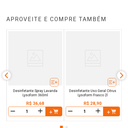
APROVEITE E COMPRE TAMBÉM
D
al
Desinfetante Spray Lavanda
Desinfetante Uso Geral Citrus
Lysoform 360ml
Lysoform Frasco 2l
R$
36
,
68
R$
28
,
90
＋
＋
－
－