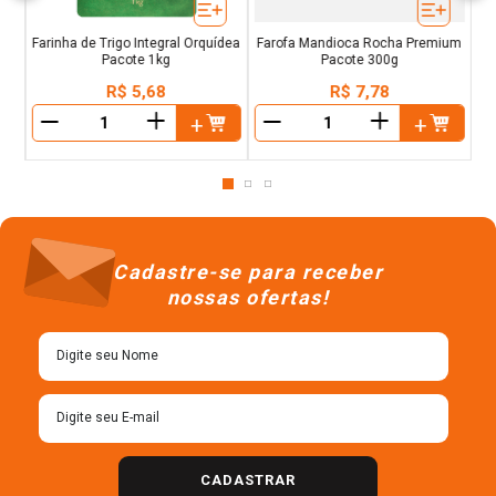
Farinha de Trigo Integral Orquídea
Farofa Mandioca Rocha Premium
Pacote 1kg
Pacote 300g
R$
5
,
68
R$
7
,
78
＋
＋
－
－
Cadastre-se para receber
nossas ofertas!
CADASTRAR