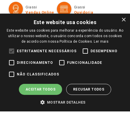
Formas de Pagamento
Giassi
Giassi
Televendas
Políticas de entrega
Vendas Online
Ouvidoria
Amigo Giassi
×
Trocas e Devoluções
Este website usa cookies
Notícias
Este website usa cookies para melhorar a experiência do usuário. Ao
Perguntas frequentes
Redes Sociais
utilizar o nosso website, o usuário concorda com todos os cookies
Trabalhe Conosco
de acordo com nossa Política de Cookies.
Ler mais
Identidade Visual
ESTRITAMENTE NECESSÁRIOS
DESEMPENHO
DIRECIONAMENTO
FUNCIONALIDADE
Pagamento e Segurança
NÃO CLASSIFICADOS
ACEITAR TODOS
RECUSAR TODOS
MOSTRAR DETALHES