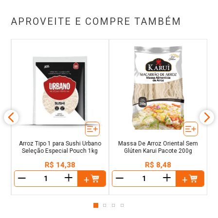
APROVEITE E COMPRE TAMBÉM
g
Arroz Tipo 1 para Sushi Urbano
Massa De Arroz Oriental Sem
Seleção Especial Pouch 1kg
Glúten Karui Pacote 200g
R$
14
,
38
R$
8
,
48
＋
＋
－
－