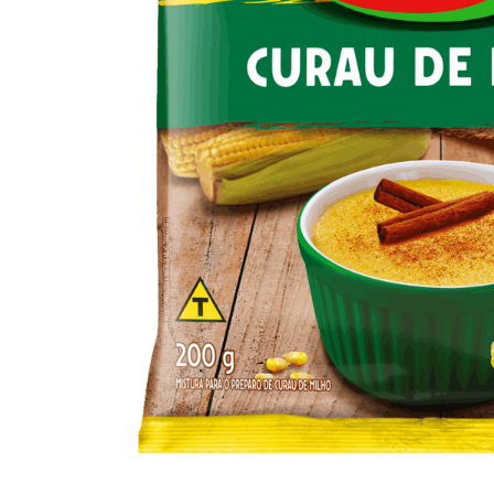
10
º
iogurte