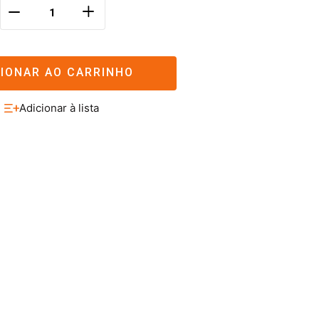
＋
－
CIONAR AO CARRINHO