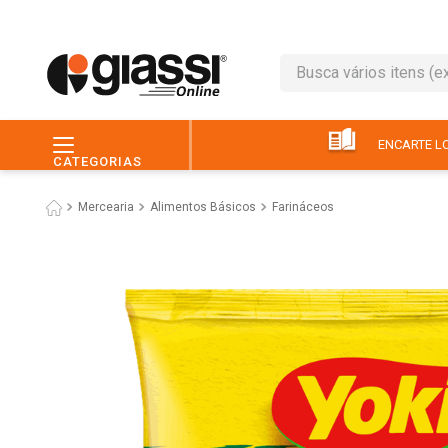
Busca vários itens (ex.: 
TERMOS MAIS BUSC
1
º
café
ENCARTE LO
CATEGORIAS
2
º
leite
Mercearia
Alimentos Básicos
Farináceos
3
º
queijo
4
º
papel higiênico
5
º
chocolate
6
º
macarrão
7
º
arroz
8
º
pão
9
º
ovo