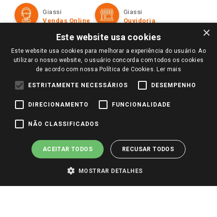
Formas de Pagamento
Giassi
Giassi
Televendas
Políticas de entrega
Vendas Online
Ouvidoria
Amigo Giassi
×
Trocas e Devoluções
Este website usa cookies
Notícias
Este website usa cookies para melhorar a experiência do usuário. Ao
Perguntas frequentes
Redes Sociais
utilizar o nosso website, o usuário concorda com todos os cookies
Trabalhe Conosco
de acordo com nossa Política de Cookies.
Ler mais
Identidade Visual
ESTRITAMENTE NECESSÁRIOS
DESEMPENHO
DIRECIONAMENTO
FUNCIONALIDADE
Pagamento e Segurança
NÃO CLASSIFICADOS
ACEITAR TODOS
RECUSAR TODOS
MOSTRAR DETALHES