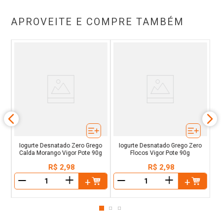
APROVEITE E COMPRE TAMBÉM
ral
M
Iogurte Desnatado Zero Grego
Iogurte Desnatado Grego Zero
Calda Morango Vigor Pote 90g
Flocos Vigor Pote 90g
R$
2
,
98
R$
2
,
98
＋
＋
－
－