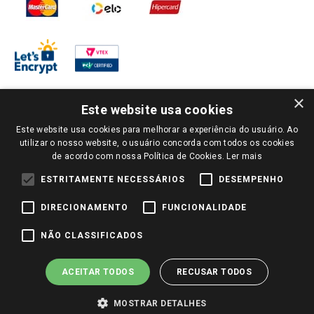
×
Este website usa cookies
Este website usa cookies para melhorar a experiência do usuário. Ao
PARA VER OS PREÇOS DA SUA REGIÃO, FAÇA LOGIN E SELECIONE A LOJA DE
utilizar o nosso website, o usuário concorda com todos os cookies
SUA PREFERÊNCIA. SOMENTE APÓS O LOGIN, OS PREÇOS DA SUA REGIÃO OU
de acordo com nossa Política de Cookies.
Ler mais
LOJA SERÃO CARREGADOS.
TODOS OS PREÇOS E CONDIÇÕES COMERCIAIS DESTE SITE SÃO VÁLIDOS APENAS
ESTRITAMENTE NECESSÁRIOS
DESEMPENHO
PARA COMPRAS REALIZADAS NO GIASSI.COM.BR E NA LOJA SELECIONADA
APÓS O LOGIN, E NÃO NECESSARIAMENTE SE APLICAM ÀS LOJAS FÍSICAS. OS
DIRECIONAMENTO
FUNCIONALIDADE
PREÇOS PARA AS VENDAS ONLINE DIVULGADOS NO SITE PREVALECEM ANTE
OS DEMAIS EVENTUALMENTE ANUNCIADOS EM OUTROS MEIOS DE
COMUNICAÇÃO E SITES DE BUSCAS.
NÃO CLASSIFICADOS
2022 COPYRIGHT - GIASSI SUPERMERCADOS. TODOS OS DIREITOS RESERVADOS.
ACEITAR TODOS
RECUSAR TODOS
MOSTRAR DETALHES