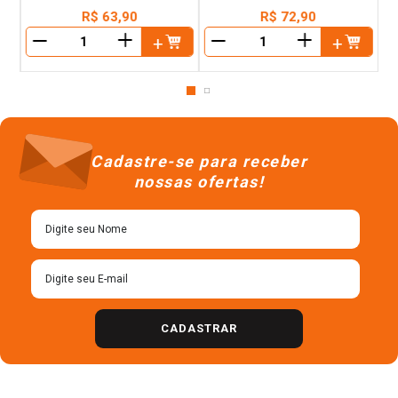
R$
63
,
90
R$
72
,
90
＋
＋
－
－
Cadastre-se para receber
nossas ofertas!
CADASTRAR