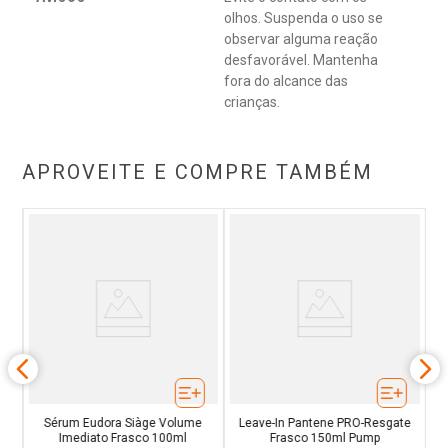
olhos. Suspenda o uso se
observar alguma reação
desfavorável. Mantenha
fora do alcance das
crianças.
APROVEITE E COMPRE TAMBÉM
ão
C
Sérum Eudora Siàge Volume
Leave-In Pantene PRO-Resgate
Imediato Frasco 100ml
Frasco 150ml Pump