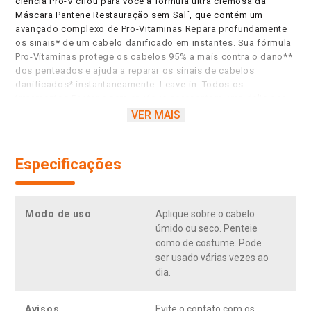
ciência Pro-V criou para você a fórmula ultra cremosa da
Máscara Pantene Restauração sem Sal´, que contém um
avançado complexo de Pro-Vitaminas Repara profundamente
os sinais* de um cabelo danificado em instantes. Sua fórmula
Pro-Vitaminas protege os cabelos 95% a mais contra o dano**
dos penteados e ajuda a reparar os sinais de cabelos
danificados* instantaneamente. Leave-in. Todos os
tratamentos Pantene sem enxágue apresentam uma deliciosa
fragrância que torna a rotina de cuidado do cabelo ainda mais
VER MAIS
agradável. As propriedades de reparação dos produtos sem
enxague de Pantene Pro-V continuam sendo superiores,
deixando os cabelos saudáveis como as mulheres querem.
Especificações
´Sem adição de NaCl. * Dano ao brilho e suavidade. ** Dano
mecânico vs. shampoo sem ingredientes condicionantes.
Ajuda a reparar o dano e controlar o frizz*. Sem sal´.
Reparação do dano extremo instantaneamente*. Leave-in. *
Modo de uso
Aplique sobre o cabelo
Dano ao brilho e suavidade. ´Sem adição de NaCl.
úmido ou seco. Penteie
como de costume. Pode
ser usado várias vezes ao
dia.
Avisos
Evite o contato com os