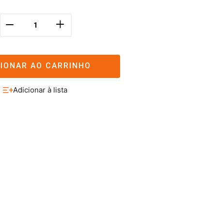
＋
－
CIONAR AO CARRINHO