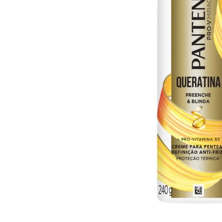
10
º
arroz