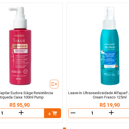
apilar Eudora Siàge Resistência
Leave-In Ultrassedosidade Alfaparf
tiqueda Caixa 100ml Pump
Cream Frasco 125ml
R$
95
,
90
R$
19
,
90
＋
＋
－