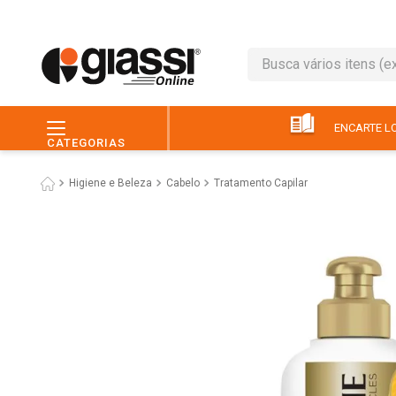
Busca vários itens (ex.: 
TERMOS MAIS BUSC
1
º
leite
ENCARTE LO
CATEGORIAS
2
º
café
Higiene e Beleza
Cabelo
Tratamento Capilar
3
º
queijo
4
º
papel higiênico
5
º
chocolate
6
º
pão
7
º
macarrão
8
º
iogurte
9
º
ovo