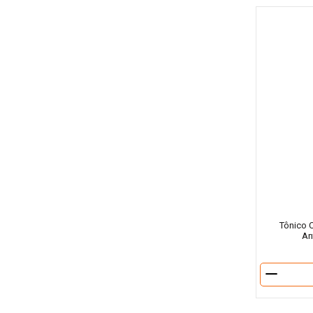
Tônico C
An
－