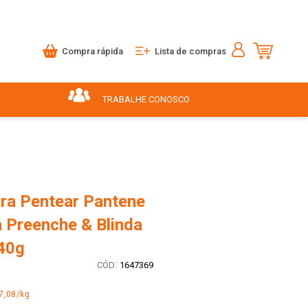
Compra rápida
Lista de compras
TRABALHE CONOSCO
ra Pentear Pantene
a Preenche & Blinda
40g
:
1647369
7,08/kg