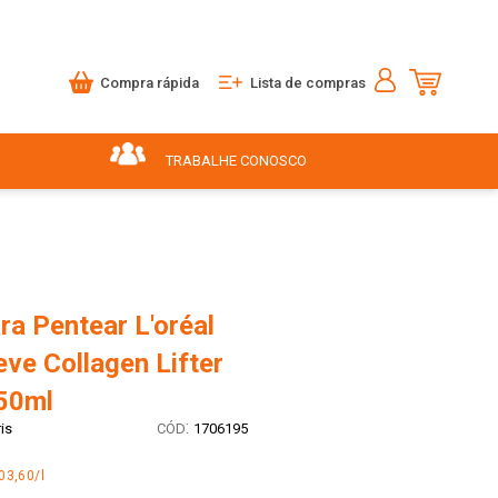
Compra rápida
Lista de compras
TRABALHE CONOSCO
a Pentear L'oréal
eve Collagen Lifter
50ml
:
is
1706195
03,60/l