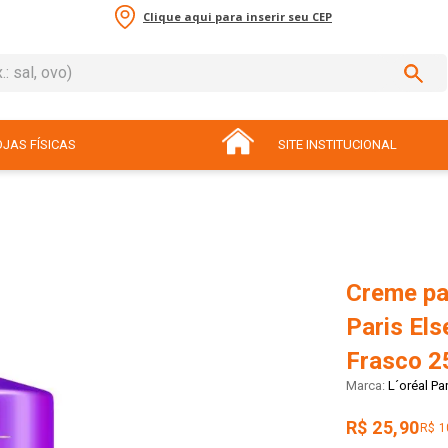
Clique aqui para inserir seu CEP
sal, ovo)
ADOS
JAS FÍSICAS
SITE INSTITUCIONAL
Creme par
Paris Els
Frasco 2
L´oréal Par
R$ 25,90
R$ 1