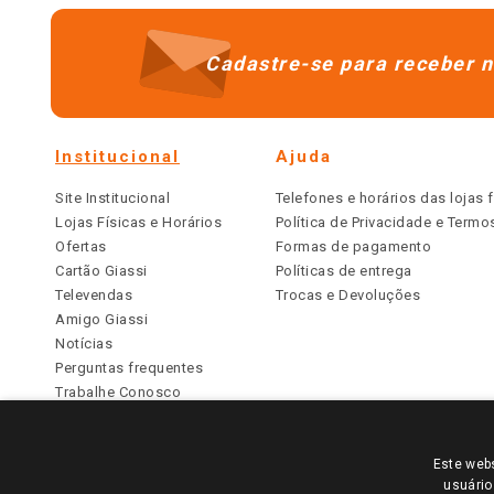
Cadastre-se para receber n
Institucional
Ajuda
Site Institucional
Telefones e horários das lojas f
Lojas Físicas e Horários
Política de Privacidade e Term
Ofertas
Formas de pagamento
Cartão Giassi
Políticas de entrega
Televendas
Trocas e Devoluções
Amigo Giassi
Notícias
Perguntas frequentes
Trabalhe Conosco
Identidade Visual
Este webs
PARA VER OS PREÇOS DA SUA REGIÃO, FAÇA 
usuário
TODOS OS PREÇOS E CONDIÇÕES COMERCIAIS DESTE SI