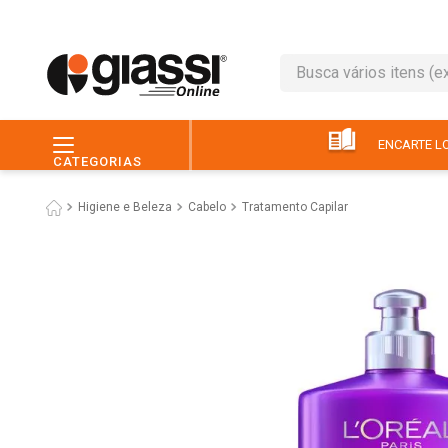
Busca vários itens (ex.: 
TERMOS MAIS BUSC
1
º
leite
ENCARTE LO
CATEGORIAS
2
º
café
Higiene e Beleza
Cabelo
Tratamento Capilar
3
º
queijo
4
º
papel higiênico
5
º
chocolate
6
º
pão
7
º
macarrão
8
º
iogurte
9
º
ovo