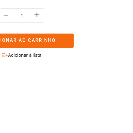
＋
－
CIONAR AO CARRINHO