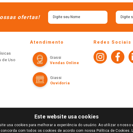
ossas ofertas!
Atendimento
Redes Sociais
ísicas
Giassi
os de Uso
Vendas Online
Giassi
Ouvidoria
Este website usa cookies
ite usa cookies para melhorar a experiência do usuário. Ao utilizar o nosso 
LOGIN E SELECIONE A LOJA DE SUA PREFERÊNCIA. SOMENTE APÓS O LOGIN, OS PREÇOS
 concorda com todos os cookies de acordo com nossa Política de Cookies.
TE SÃO VÁLIDOS APENAS PARA COMPRAS REALIZADAS NO GIASSI.COM.BR E NA LOJA SE