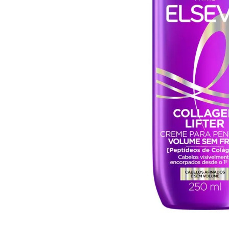
10
º
arroz