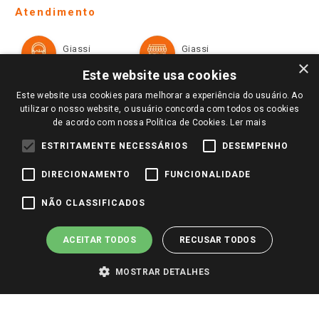
Telefones e horários das lojas físicas
Ofertas
Atendimento
Política de Privacidade e Termos de Uso
Cartão Giassi
Formas de Pagamento
Giassi
Giassi
Televendas
Políticas de entrega
Vendas Online
Ouvidoria
×
Amigo Giassi
Este website usa cookies
Trocas e Devoluções
Notícias
Este website usa cookies para melhorar a experiência do usuário. Ao
Perguntas frequentes
utilizar o nosso website, o usuário concorda com todos os cookies
Redes Sociais
de acordo com nossa Política de Cookies.
Ler mais
Trabalhe Conosco
ESTRITAMENTE NECESSÁRIOS
DESEMPENHO
Identidade Visual
DIRECIONAMENTO
FUNCIONALIDADE
Pagamento e Segurança
NÃO CLASSIFICADOS
ACEITAR TODOS
RECUSAR TODOS
MOSTRAR DETALHES