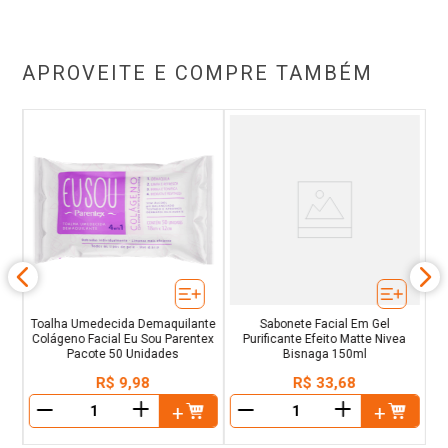
APROVEITE E COMPRE TAMBÉM
el
Toalha Umedecida Demaquilante
Sabonete Facial Em Gel
Colágeno Facial Eu Sou Parentex
Purificante Efeito Matte Nivea
Pacote 50 Unidades
Bisnaga 150ml
R$
9
,
98
R$
33
,
68
＋
＋
－
－