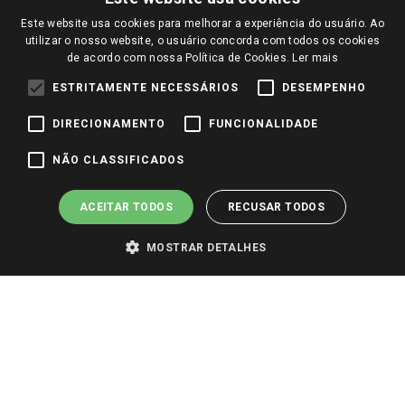
Trocas e Devoluções
Notícias
Este website usa cookies para melhorar a experiência do usuário. Ao
Perguntas frequentes
utilizar o nosso website, o usuário concorda com todos os cookies
Redes Sociais
de acordo com nossa Política de Cookies.
Ler mais
Trabalhe Conosco
ESTRITAMENTE NECESSÁRIOS
DESEMPENHO
Identidade Visual
DIRECIONAMENTO
FUNCIONALIDADE
Pagamento e Segurança
NÃO CLASSIFICADOS
ACEITAR TODOS
RECUSAR TODOS
MOSTRAR DETALHES