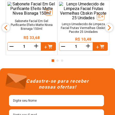
G
te
Sabonete Facial Em Gel
Lenço Umedecido de Limpeza
Purificante Efeito Matte Nivea
Facial Frutas Vermelhas Cbskin
Bisnaga 150ml
Pacote 25 Unidades
R$
33
,
68
R$
10
,
48
＋
＋
－
－
Cadastre-se para receber