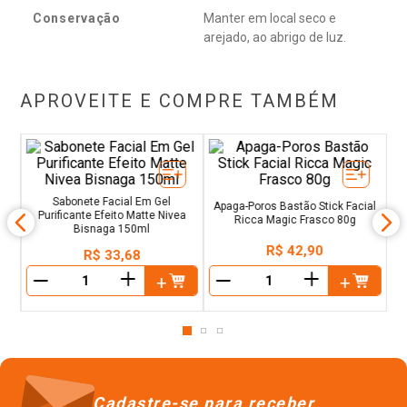
Conservação
Manter em local seco e
arejado, ao abrigo de luz.
APROVEITE E COMPRE TAMBÉM
L
0
l
Sabonete Facial Em Gel
Apaga-Poros Bastão Stick Facial
Purificante Efeito Matte Nivea
Ricca Magic Frasco 80g
Bisnaga 150ml
R$
42
,
90
R$
33
,
68