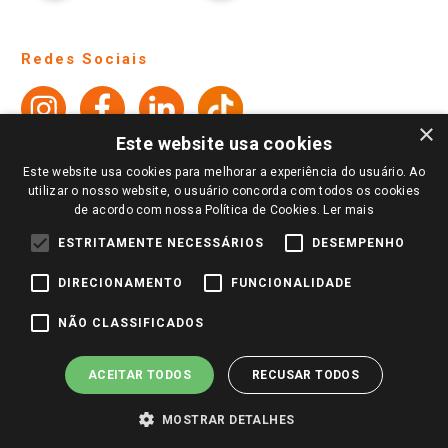
Ajuda
Lojas Físicas e Horários
Telefones e horários das lojas físicas
Ofertas
Atendimento
Política de Privacidade e Termos de Uso
Cartão Giassi
Formas de Pagamento
Giassi
Giassi
Televendas
Políticas de entrega
Vendas Online
Ouvidoria
×
Amigo Giassi
Este website usa cookies
Trocas e Devoluções
Notícias
Este website usa cookies para melhorar a experiência do usuário. Ao
Perguntas frequentes
utilizar o nosso website, o usuário concorda com todos os cookies
Redes Sociais
de acordo com nossa Política de Cookies.
Ler mais
Trabalhe Conosco
ESTRITAMENTE NECESSÁRIOS
DESEMPENHO
Identidade Visual
DIRECIONAMENTO
FUNCIONALIDADE
Pagamento e Segurança
NÃO CLASSIFICADOS
ACEITAR TODOS
RECUSAR TODOS
MOSTRAR DETALHES