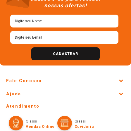
＋
＋
－
－
Cadastre-se para receber
nossas ofertas!
CADASTRAR
Fale Conosco
Site Institucional