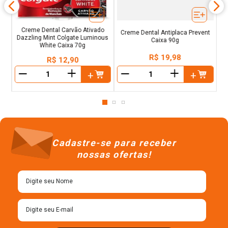
Creme Dental Carvão Ativado
Creme Dental Antiplaca Prevent
Dazzling Mint Colgate Luminous
Caixa 90g
White Caixa 70g
R$
19
,
98
R$
12
,
90
＋
＋
－
－
Cadastre-se para receber
nossas ofertas!