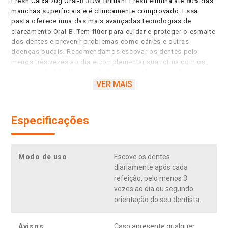
Fresh Caixa 70g Oral-B 3DW Brilliant Fresh elimina até 80% das
manchas superficiais e é clinicamente comprovado. Essa
pasta oferece uma das mais avançadas tecnologias de
clareamento Oral-B. Tem flúor para cuidar e proteger o esmalte
dos dentes e prevenir problemas como cáries e outras
doenças bucais. Recomendamos escovar os dentes pelo
menos três vezes ao dia e complementar sua rotina com os
produtos Oral-B. Clareia até 80% de manchas superficiais*.
Comprovado clinicamente. Clareia manchas superficiais até na
VER MAIS
área interdental. * Remoção de manchas superficiais vs.
estado inicial dos dentes com uma escovação adequada.
Especificações
Modo de uso
Escove os dentes
diariamente após cada
refeição, pelo menos 3
vezes ao dia ou segundo
orientação do seu dentista.
Avisos
Caso apresente qualquer