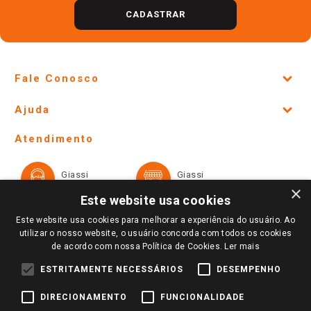
CADASTRAR
Fale Conosco
Site Institucional
Ajuda
Lojas Físicas e Horários
Telefones e horários das lojas físicas
Ofertas
Atendimento
Política de Privacidade e Termos de Uso
Cartão Giassi
Formas de Pagamento
Giassi
Giassi
Televendas
Políticas de entrega
Vendas Online
Ouvidoria
×
Amigo Giassi
Este website usa cookies
Trocas e Devoluções
Notícias
Este website usa cookies para melhorar a experiência do usuário. Ao
Perguntas frequentes
utilizar o nosso website, o usuário concorda com todos os cookies
Redes Sociais
de acordo com nossa Política de Cookies.
Ler mais
Trabalhe Conosco
ESTRITAMENTE NECESSÁRIOS
DESEMPENHO
Identidade Visual
DIRECIONAMENTO
FUNCIONALIDADE