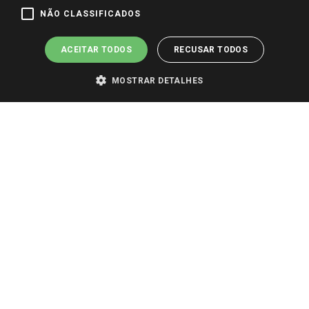
Pagamento e Segurança
NÃO CLASSIFICADOS
ACEITAR TODOS
RECUSAR TODOS
MOSTRAR DETALHES
PARA VER OS PREÇOS DA SUA REGIÃO, FAÇA LOGIN E SELECIONE A LOJA DE
SUA PREFERÊNCIA. SOMENTE APÓS O LOGIN, OS PREÇOS DA SUA REGIÃO OU
LOJA SERÃO CARREGADOS.
TODOS OS PREÇOS E CONDIÇÕES COMERCIAIS DESTE SITE SÃO VÁLIDOS APENAS
PARA COMPRAS REALIZADAS NO GIASSI.COM.BR E NA LOJA SELECIONADA
APÓS O LOGIN, E NÃO NECESSARIAMENTE SE APLICAM ÀS LOJAS FÍSICAS. OS
PREÇOS PARA AS VENDAS ONLINE DIVULGADOS NO SITE PREVALECEM ANTE
OS DEMAIS EVENTUALMENTE ANUNCIADOS EM OUTROS MEIOS DE
COMUNICAÇÃO E SITES DE BUSCAS.
2022 COPYRIGHT - GIASSI SUPERMERCADOS. TODOS OS DIREITOS RESERVADOS.