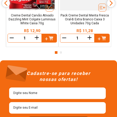
Creme Dental Carvão Ativado
Pack Creme Dental Menta Fresca
Dazzling Mint Colgate Luminous
Oral-B Extra Branco Caixa 3
White Caixa 70g
Unidades 70g Cada
R$
12
,
90
R$
11
,
28
＋
＋
－
－
Cadastre-se para receber
nossas ofertas!