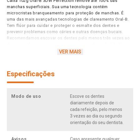
Caixa 102g Oral-B 3DW Perfection remove até 100% das
manchas superficiais. Sua uma tecnologia contém
microcristas branqueamento para proteção de manchas. É
uma das mais avançadas tecnologias de clareamento Oral-B.
Tem flúor para cuidar e proteger o esmalte dos dentes e
prevenir problemas como cáries e outras doenças bucais.
Recomendamos escovar os dentes pelo menos três vezes ao
dia e complementar sua rotina com os produtos Oral-B. Elimina
até 100% de manchas superficiais. Micro-cristais clareadores*
VER MAIS
para proteção anti-manchas. sabor e refrescância intensa. *
Remoção de manchas superficiais a partir de 7 dias com uma
escovação adequada.
Especificações
Modo de uso
Escove os dentes
diariamente depois de
cada refeição, pelo menos
3 vezes ao dia ou segundo
orientação do seu dentista.
Avisos
Caso apresente qualquer