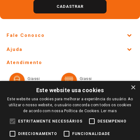
CADASTRAR
Fale Conosco
Site Institucional
Ajuda
Lojas Físicas e Horários
Telefones e horários das lojas físicas
Ofertas
Atendimento
Política de Privacidade e Termos de Uso
Cartão Giassi
Formas de Pagamento
Giassi
Giassi
Televendas
Políticas de entrega
Vendas Online
Ouvidoria
×
Amigo Giassi
Este website usa cookies
Trocas e Devoluções
Notícias
Este website usa cookies para melhorar a experiência do usuário. Ao
Perguntas frequentes
utilizar o nosso website, o usuário concorda com todos os cookies
Redes Sociais
de acordo com nossa Política de Cookies.
Ler mais
Trabalhe Conosco
ESTRITAMENTE NECESSÁRIOS
DESEMPENHO
Identidade Visual
DIRECIONAMENTO
FUNCIONALIDADE