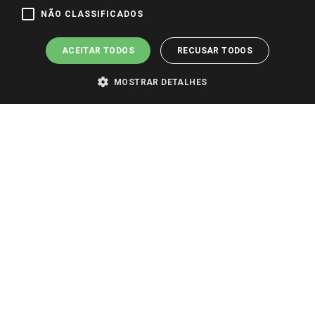
Pagamento e Segurança
NÃO CLASSIFICADOS
ACEITAR TODOS
RECUSAR TODOS
MOSTRAR DETALHES
PARA VER OS PREÇOS DA SUA REGIÃO, FAÇA LOGIN E SELECIONE A LOJA DE
SUA PREFERÊNCIA. SOMENTE APÓS O LOGIN, OS PREÇOS DA SUA REGIÃO OU
LOJA SERÃO CARREGADOS.
TODOS OS PREÇOS E CONDIÇÕES COMERCIAIS DESTE SITE SÃO VÁLIDOS APENAS
PARA COMPRAS REALIZADAS NO GIASSI.COM.BR E NA LOJA SELECIONADA
APÓS O LOGIN, E NÃO NECESSARIAMENTE SE APLICAM ÀS LOJAS FÍSICAS. OS
PREÇOS PARA AS VENDAS ONLINE DIVULGADOS NO SITE PREVALECEM ANTE
OS DEMAIS EVENTUALMENTE ANUNCIADOS EM OUTROS MEIOS DE
COMUNICAÇÃO E SITES DE BUSCAS.
2022 COPYRIGHT - GIASSI SUPERMERCADOS. TODOS OS DIREITOS RESERVADOS.