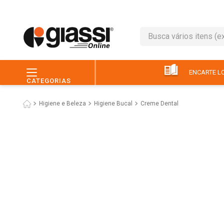
Busca vários itens (ex.: 
TERMOS MAIS BUSC
1
º
leite
ENCARTE LO
CATEGORIAS
2
º
café
Higiene e Beleza
Higiene Bucal
Creme Dental
3
º
queijo
4
º
papel higiênico
5
º
chocolate
6
º
arroz
7
º
macarrão
8
º
ovo
9
º
pão