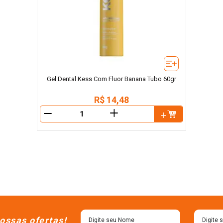
Gel Dental Kess Com Fluor Banana Tubo 60gr
R$
14
,
48
＋
－
ossas ofertas!