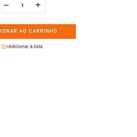
＋
－
CIONAR AO CARRINHO