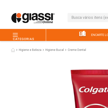
Busca vários itens (ex.: 
TERMOS MAIS BUSC
1
º
café
ENCARTE LO
CATEGORIAS
2
º
leite
Higiene e Beleza
Higiene Bucal
Creme Dental
3
º
queijo
4
º
chocolate
5
º
papel higiênico
6
º
macarrão
7
º
arroz
8
º
pão
9
º
ovo