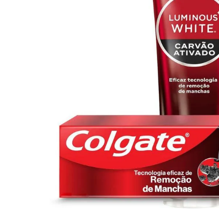
10
º
iogurte