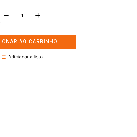
＋
－
CIONAR AO CARRINHO