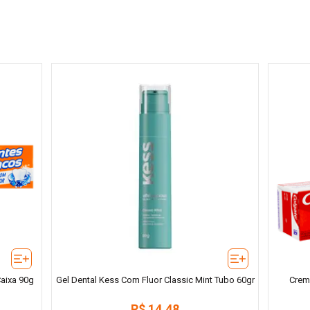
aixa 90g
Gel Dental Kess Com Fluor Classic Mint Tubo 60gr
Creme
R$
14
,
48