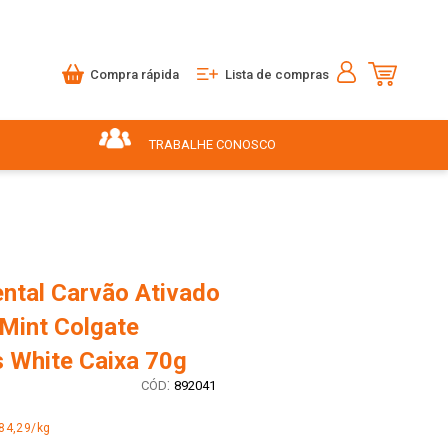
Compra rápida
Lista de compras
TRABALHE CONOSCO
ntal Carvão Ativado
 Mint Colgate
 White Caixa 70g
:
892041
84,29/kg