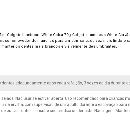
 Mint Colgate Luminous White Caixa 70g Colgate Luminous White Carv
eroso removedor de manchas para um sorriso cada vez mais lindo e
a manter os dentes mais brancos e visivelmente deslumbrantes.
 dentes adequadamente após cada refeição, 3 vezes ao dia durante do
elada. Não usar se estiver aberta. Uso recomendado para crianças mai
uma ervilha, com supervisão de um adulto durante a escovação para min
 de outras fontes, consulte seu médico ou dentista. Não ingerir. Manten