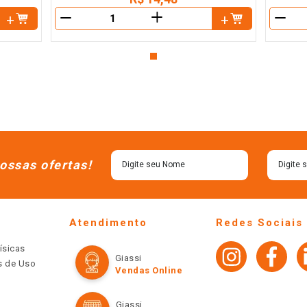
＋
－
－
ossas ofertas!
Atendimento
Redes Sociais
ísicas
Giassi
os de Uso
Vendas Online
Giassi