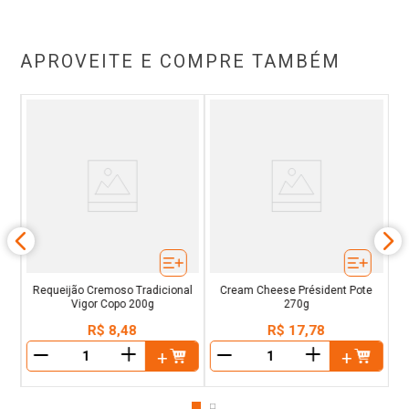
APROVEITE E COMPRE TAMBÉM
as
Requeijão Cremoso Tradicional
Cream Cheese Président Pote
Vigor Copo 200g
270g
R$
8
,
48
R$
17
,
78
＋
＋
－
－