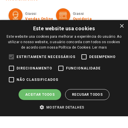
Política de Privacidade e Termos de Uso
Cartão Giassi
Formas de Pagamento
Giassi
Giassi
Televendas
Políticas de entrega
Vendas Online
Ouvidoria
Amigo Giassi
×
Trocas e Devoluções
Este website usa cookies
Notícias
Este website usa cookies para melhorar a experiência do usuário. Ao
Perguntas frequentes
Redes Sociais
utilizar o nosso website, o usuário concorda com todos os cookies
Trabalhe Conosco
de acordo com nossa Política de Cookies.
Ler mais
Identidade Visual
ESTRITAMENTE NECESSÁRIOS
DESEMPENHO
DIRECIONAMENTO
FUNCIONALIDADE
Pagamento e Segurança
NÃO CLASSIFICADOS
ACEITAR TODOS
RECUSAR TODOS
MOSTRAR DETALHES