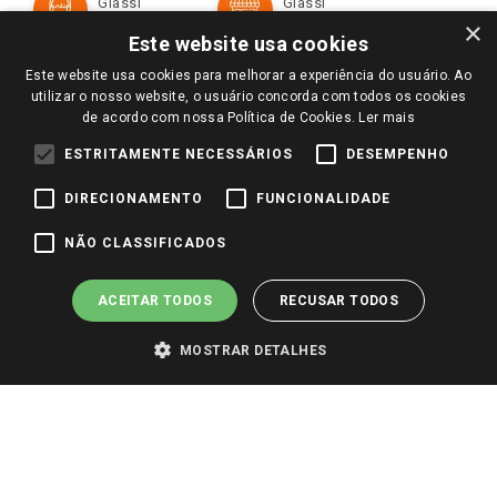
Giassi
Giassi
Televendas
Políticas de entrega
Vendas Online
Ouvidoria
×
Amigo Giassi
Este website usa cookies
Trocas e Devoluções
Notícias
Este website usa cookies para melhorar a experiência do usuário. Ao
Perguntas frequentes
utilizar o nosso website, o usuário concorda com todos os cookies
Redes Sociais
de acordo com nossa Política de Cookies.
Ler mais
Trabalhe Conosco
ESTRITAMENTE NECESSÁRIOS
DESEMPENHO
Identidade Visual
DIRECIONAMENTO
FUNCIONALIDADE
Pagamento e Segurança
NÃO CLASSIFICADOS
ACEITAR TODOS
RECUSAR TODOS
MOSTRAR DETALHES