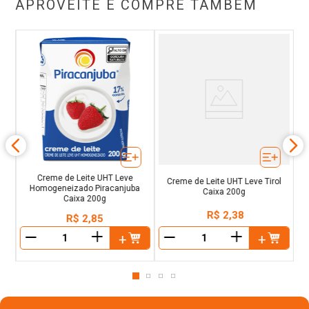
APROVEITE E COMPRE TAMBÉM
as
e
Creme de Leite UHT Leve
Creme de Leite UHT Leve Tirol
Homogeneizado Piracanjuba
Caixa 200g
Caixa 200g
R$
2
,
38
R$
2
,
85
＋
＋
－
－