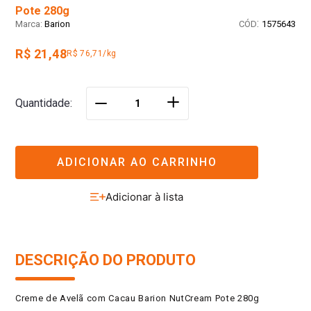
Pote 280g
:
Barion
1575643
R$ 21,48
R$ 76,71/kg
＋
Quantidade
－
ADICIONAR AO CARRINHO
DESCRIÇÃO DO PRODUTO
Creme de Avelã com Cacau Barion NutCream Pote 280g