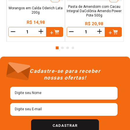
Pasta de Amendoim com Cacau
Morangos em Calda Oderich Lata
Integral DaColônia Amendo Power
200g
Pote 500g
R$
14
,
98
R$
20
,
98
＋
＋
－
－
Cadastre-se para receber
nossas ofertas!
CADASTRAR