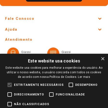
Fale Conosco
Site Institucional
Ajuda
Lojas Físicas e Horários
Telefones e horários das lojas físicas
Ofertas
Atendimento
Política de Privacidade e Termos de Uso
Cartão Giassi
Formas de Pagamento
Giassi
Giassi
Televendas
Políticas de entrega
Vendas Online
Ouvidoria
×
Amigo Giassi
Este website usa cookies
Trocas e Devoluções
Notícias
Este website usa cookies para melhorar a experiência do usuário. Ao
Perguntas frequentes
utilizar o nosso website, o usuário concorda com todos os cookies
Redes Sociais
de acordo com nossa Política de Cookies.
Ler mais
Trabalhe Conosco
ESTRITAMENTE NECESSÁRIOS
DESEMPENHO
Identidade Visual
DIRECIONAMENTO
FUNCIONALIDADE
Pagamento e Segurança
NÃO CLASSIFICADOS