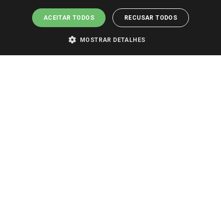
ACEITAR TODOS
RECUSAR TODOS
MOSTRAR DETALHES
PARA VER OS PREÇOS DA SUA REGIÃO, FAÇA LOGIN E SELECIONE A LOJA DE
SUA PREFERÊNCIA. SOMENTE APÓS O LOGIN, OS PREÇOS DA SUA REGIÃO OU
LOJA SERÃO CARREGADOS.
TODOS OS PREÇOS E CONDIÇÕES COMERCIAIS DESTE SITE SÃO VÁLIDOS APENAS
PARA COMPRAS REALIZADAS NO GIASSI.COM.BR E NA LOJA SELECIONADA
APÓS O LOGIN, E NÃO NECESSARIAMENTE SE APLICAM ÀS LOJAS FÍSICAS. OS
PREÇOS PARA AS VENDAS ONLINE DIVULGADOS NO SITE PREVALECEM ANTE
OS DEMAIS EVENTUALMENTE ANUNCIADOS EM OUTROS MEIOS DE
COMUNICAÇÃO E SITES DE BUSCAS.
2022 COPYRIGHT - GIASSI SUPERMERCADOS. TODOS OS DIREITOS RESERVADOS.