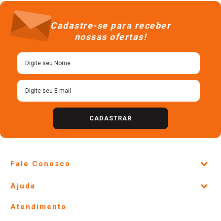
Sopão Galinha com Legumes
Sopa Individual Cremosa Milho
Maggi Sachê 200g
com Frango Vono Pacote 18g
R$
6
,
98
R$
2
,
78
＋
＋
－
－
Cadastre-se para receber
nossas ofertas!