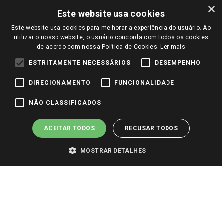
Políticas de entrega
Vendas Online
Ouvidoria
×
Amigo Giassi
Este website usa cookies
Trocas e Devoluções
Notícias
Este website usa cookies para melhorar a experiência do usuário. Ao
Perguntas frequentes
utilizar o nosso website, o usuário concorda com todos os cookies
Redes Sociais
de acordo com nossa Política de Cookies.
Ler mais
Trabalhe Conosco
ESTRITAMENTE NECESSÁRIOS
DESEMPENHO
Identidade Visual
DIRECIONAMENTO
FUNCIONALIDADE
Pagamento e Segurança
NÃO CLASSIFICADOS
ACEITAR TODOS
RECUSAR TODOS
MOSTRAR DETALHES