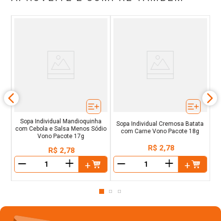
60g
C
Sopa Individual Mandioquinha
Sopa Individual Cremosa Batata
com Cebola e Salsa Menos Sódio
com Carne Vono Pacote 18g
Vono Pacote 17g
R$
2
,
78
R$
2
,
78
＋
＋
－
－