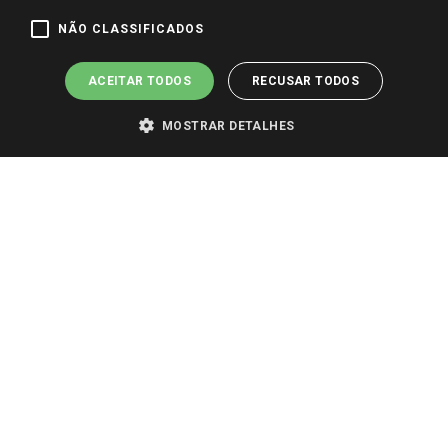
Pagamento e Segurança
NÃO CLASSIFICADOS
ACEITAR TODOS
RECUSAR TODOS
MOSTRAR DETALHES
PARA VER OS PREÇOS DA SUA REGIÃO, FAÇA LOGIN E SELECIONE A LOJA DE
SUA PREFERÊNCIA. SOMENTE APÓS O LOGIN, OS PREÇOS DA SUA REGIÃO OU
LOJA SERÃO CARREGADOS.
TODOS OS PREÇOS E CONDIÇÕES COMERCIAIS DESTE SITE SÃO VÁLIDOS APENAS
PARA COMPRAS REALIZADAS NO GIASSI.COM.BR E NA LOJA SELECIONADA
APÓS O LOGIN, E NÃO NECESSARIAMENTE SE APLICAM ÀS LOJAS FÍSICAS. OS
PREÇOS PARA AS VENDAS ONLINE DIVULGADOS NO SITE PREVALECEM ANTE
OS DEMAIS EVENTUALMENTE ANUNCIADOS EM OUTROS MEIOS DE
COMUNICAÇÃO E SITES DE BUSCAS.