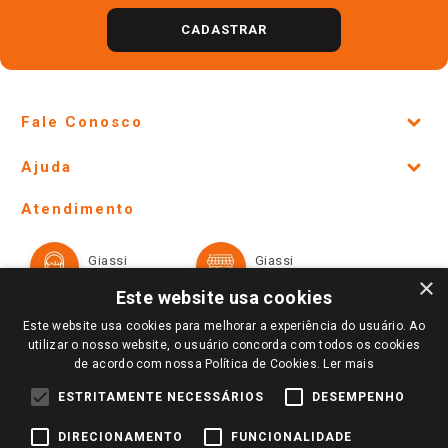
CADASTRAR
Fale Conosco
Site Institucional
Ajuda
Lojas Físicas e Horários
Telefones e horários das lojas físicas
Ofertas
Atendimento
Política de Privacidade e Termos de Uso
Cartão Giassi
Formas de Pagamento
Giassi
Giassi
Televendas
Políticas de entrega
Vendas Online
Ouvidoria
×
Amigo Giassi
Este website usa cookies
Trocas e Devoluções
Notícias
Este website usa cookies para melhorar a experiência do usuário. Ao
Perguntas frequentes
utilizar o nosso website, o usuário concorda com todos os cookies
Redes Sociais
de acordo com nossa Política de Cookies.
Ler mais
Trabalhe Conosco
ESTRITAMENTE NECESSÁRIOS
DESEMPENHO
Identidade Visual
DIRECIONAMENTO
FUNCIONALIDADE