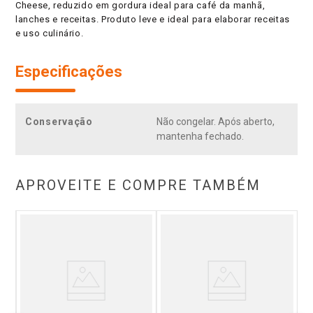
Cheese, reduzido em gordura ideal para café da manhã,
lanches e receitas. Produto leve e ideal para elaborar receitas
e uso culinário.
Especificações
Conservação
Não congelar. Após aberto,
mantenha fechado.
APROVEITE E COMPRE TAMBÉM
ijo
Cr
lo