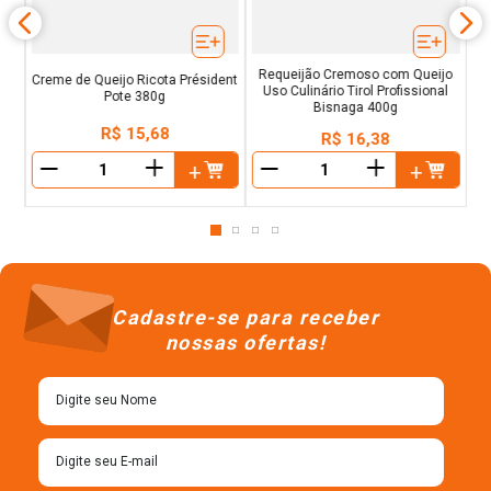
Requeijão Cremoso com Queijo
Creme de Queijo Ricota Président
Uso Culinário Tirol Profissional
Pote 380g
Bisnaga 400g
R$
15
,
68
R$
16
,
38
＋
＋
－
－
Cadastre-se para receber
nossas ofertas!