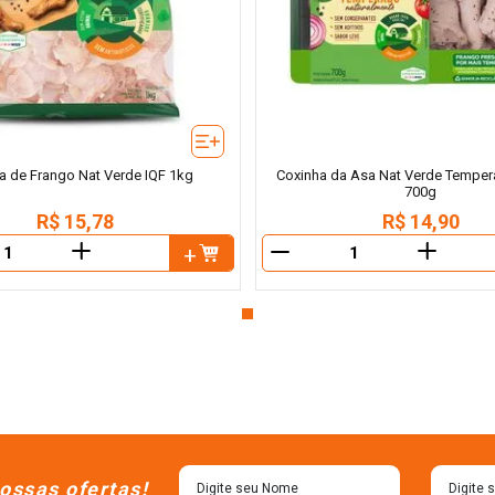
a de Frango Nat Verde IQF 1kg
Coxinha da Asa Nat Verde Temper
700g
R$
15
,
78
R$
14
,
90
＋
＋
－
ossas ofertas!