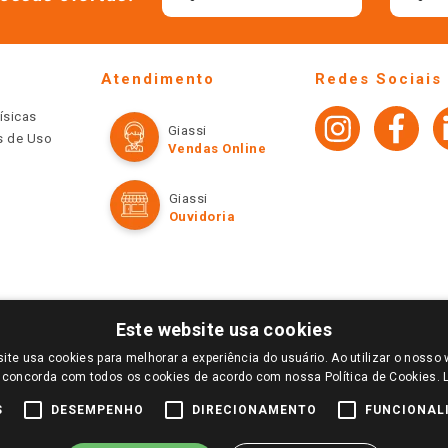
Atendimento
Redes Sociais
ísicas
Giassi
os de Uso
Vendas Online
Giassi
Ouvidoria
Este website usa cookies
ite usa cookies para melhorar a experiência do usuário. Ao utilizar o nosso 
LOGIN E SELECIONE A LOJA DE SUA PREFERÊNCIA. SOMENTE APÓS O LOGIN, OS PREÇOS
 concorda com todos os cookies de acordo com nossa Política de Cookies.
TE SÃO VÁLIDOS APENAS PARA COMPRAS REALIZADAS NO GIASSI.COM.BR E NA LOJA SE
NDAS ONLINE DIVULGADOS NO SITE PREVALECEM ANTE OS DEMAIS EVENTUALMENTE AN
S
DESEMPENHO
DIRECIONAMENTO
FUNCIONAL
DE BUSCAS.
2022 COPYRIGHT - GIASSI SUPERMERCADOS. TODOS OS DIREITOS RESERVADOS.