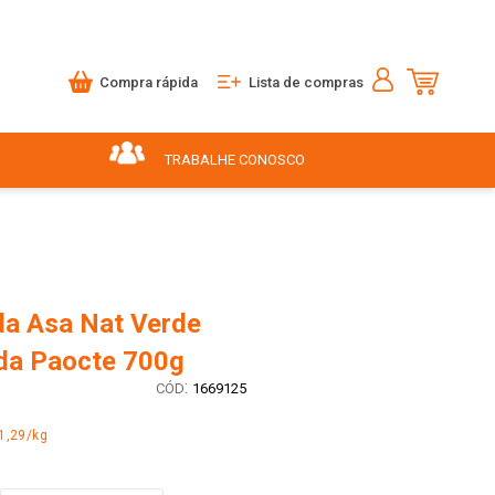
Compra rápida
Lista de compras
TRABALHE CONOSCO
da Asa Nat Verde
da Paocte 700g
:
1669125
1,29/kg