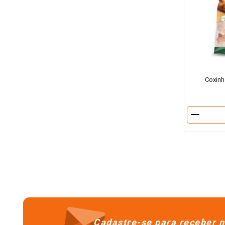
Coxinh
－
Cadastre-se para receber n