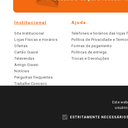
Institucional
Ajuda
Site Institucional
Telefones e horários das lojas f
Lojas Físicas e Horários
Política de Privacidade e Term
Ofertas
Formas de pagamento
Cartão Giassi
Políticas de entrega
Televendas
Trocas e Devoluções
Amigo Giassi
Notícias
Perguntas frequentes
Trabalhe Conosco
Identidade Visual
Este webs
PARA VER OS PREÇOS DA SUA REGIÃO, FAÇA 
usuário
TODOS OS PREÇOS E CONDIÇÕES COMERCIAIS DESTE SI
APLICAM ÀS LOJAS FÍSICAS. OS PREÇOS PARA AS VE
ESTRITAMENTE NECESSÁRIO