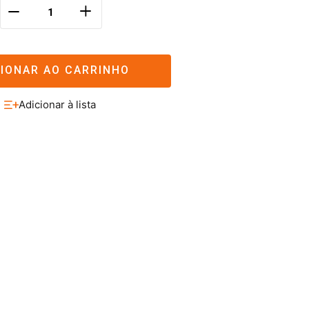
＋
－
CIONAR AO CARRINHO