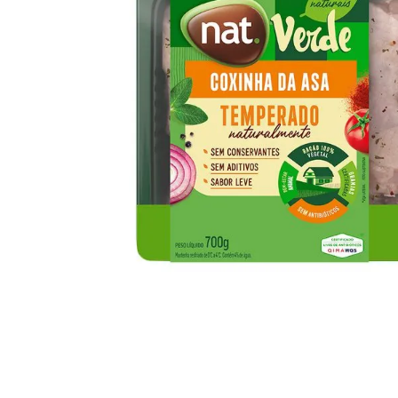
10
º
iogurte