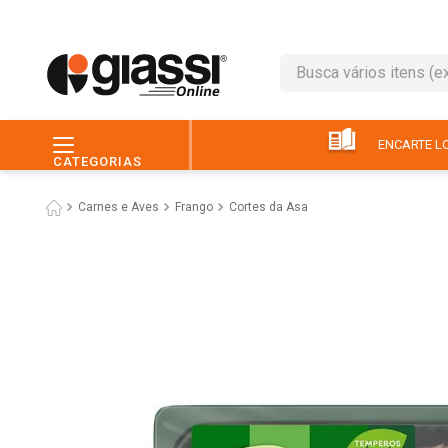
Busca vários itens (ex.: 
TERMOS MAIS BUSC
1
º
café
ENCARTE LO
CATEGORIAS
2
º
leite
Carnes e Aves
Frango
Cortes da Asa
3
º
queijo
4
º
papel higiênico
5
º
chocolate
6
º
macarrão
7
º
arroz
8
º
pão
9
º
ovo