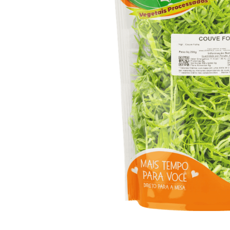
10
º
arroz