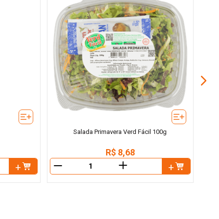
Salada Primavera Verd Fácil 100g
R$
8
,
68
＋
－
－