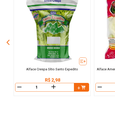
Alface Crespa Sítio Santo Expedito
Alface Amer
R$
2
,
98
＋
－
－