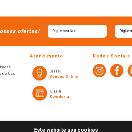
ossas ofertas!
Atendimento
Redes Sociais
ísicas
Giassi
os de Uso
Vendas Online
Giassi
Ouvidoria
Este website usa cookies