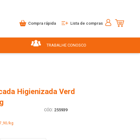
Compra rápida
Lista de compras
TRABALHE CONOSCO
cada Higienizada Verd
0g
:
255939
7,90/kg