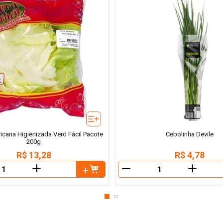
icana Higienizada Verd Fácil Pacote
Cebolinha Devile
200g
R$
13
,
28
R$
4
,
78
＋
＋
－