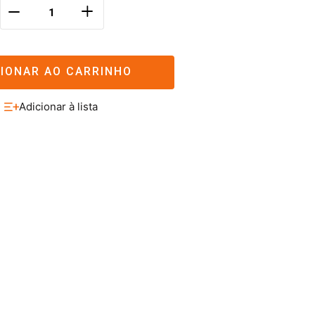
＋
－
CIONAR AO CARRINHO