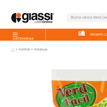
Busca vários itens (ex.: 
TERMOS MAIS BUSC
1
º
leite
ENCARTE LO
CATEGORIAS
2
º
café
Hortifrúti
Hortaliças
3
º
queijo
4
º
papel higiênico
5
º
pão
6
º
chocolate
7
º
ovo
8
º
iogurte
9
º
macarrão