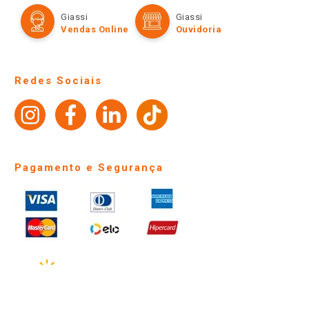
Formas de Pagamento
Giassi
Giassi
Televendas
Políticas de entrega
Vendas Online
Ouvidoria
Amigo Giassi
Trocas e Devoluções
Notícias
Perguntas frequentes
Redes Sociais
Trabalhe Conosco
Identidade Visual
Pagamento e Segurança