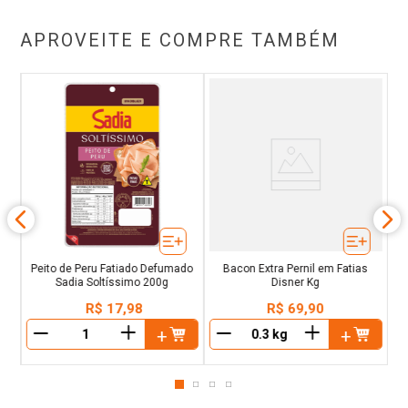
APROVEITE E COMPRE TAMBÉM
ti
P
Peito de Peru Fatiado Defumado
Bacon Extra Pernil em Fatias
Sadia Soltíssimo 200g
Disner Kg
R$
17
,
98
R$
69
,
90
＋
＋
－
－