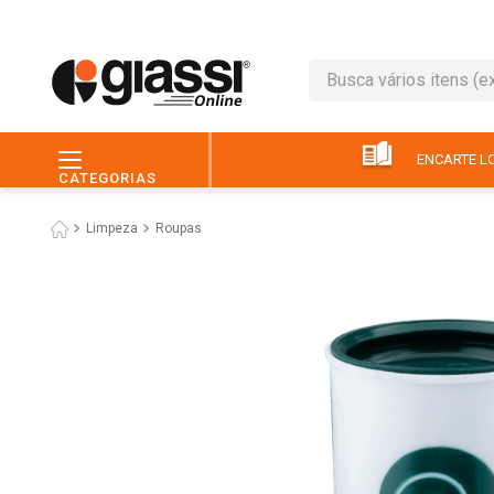
Busca vários itens (ex.: 
TERMOS MAIS BUSC
1
º
leite
ENCARTE LO
CATEGORIAS
2
º
café
Limpeza
Roupas
3
º
queijo
4
º
papel higiênico
5
º
chocolate
6
º
arroz
7
º
macarrão
8
º
ovo
9
º
pão