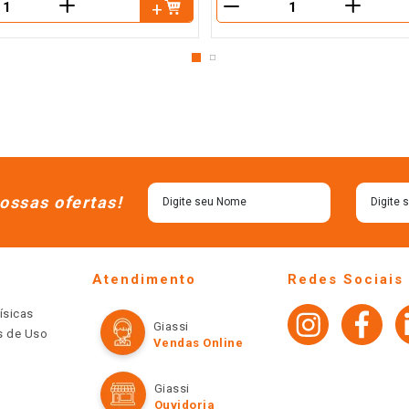
＋
＋
－
ossas ofertas!
Atendimento
Redes Sociais
ísicas
Giassi
os de Uso
Vendas Online
Giassi
Ouvidoria