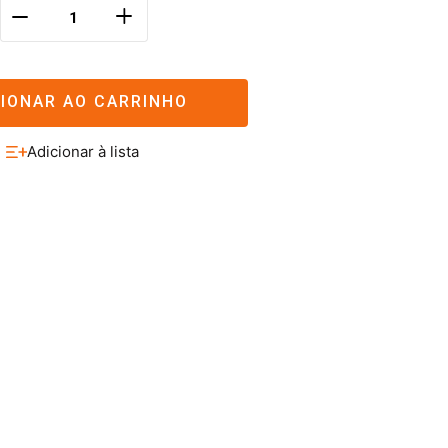
＋
－
CIONAR AO CARRINHO