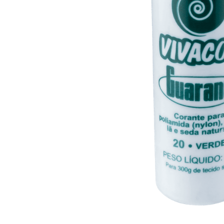
10
º
iogurte