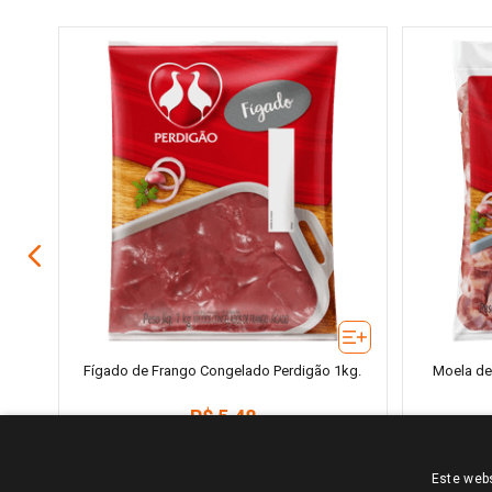
do
Fígado de Frango Congelado Perdigão 1kg.
Moela de
R$
5
,
48
＋
－
－
Este webs