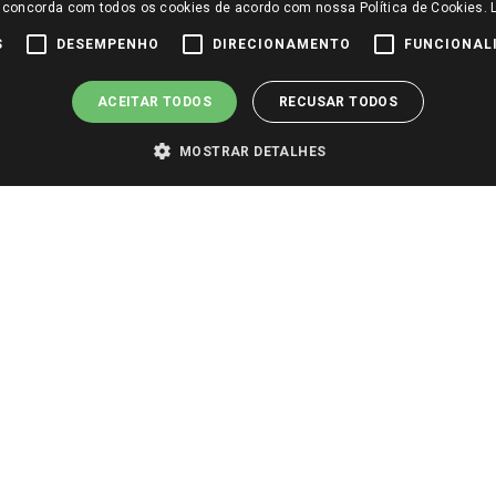
 concorda com todos os cookies de acordo com nossa Política de Cookies.
S
DESEMPENHO
DIRECIONAMENTO
FUNCIONAL
ACEITAR TODOS
RECUSAR TODOS
MOSTRAR DETALHES
ossas ofertas!
Atendimento
Redes Sociais
ísicas
Giassi
os de Uso
Vendas Online
Giassi
Ouvidoria