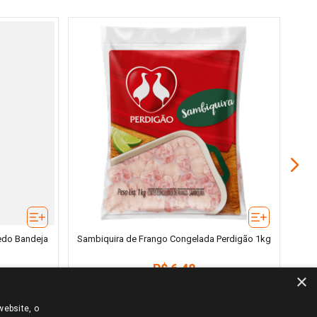
C
edo Bandeja
Sambiquira de Frango Congelada Perdigão 1kg
R$
6
,
48
×
＋
－
－
website, o