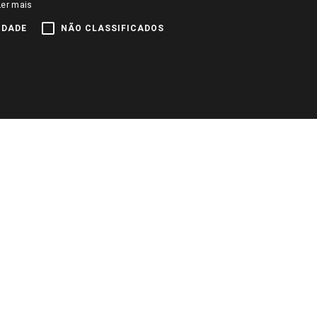
Ler mais
IDADE
NÃO CLASSIFICADOS
CADASTRAR
Pagamento e Segurança