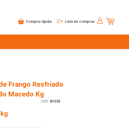
Compra rápida
Lista de compras
de Frango Resfriado
do Macedo Kg
:
81353
/kg