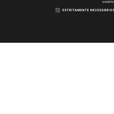
usuário
ESTRITAMENTE NECESSÁRIO
Cadastre-se para receber n
Institucional
Ajuda
Site Institucional
Telefones e horários das lojas f
Lojas Físicas e Horários
Política de Privacidade e Term
Ofertas
Formas de pagamento
Cartão Giassi
Políticas de entrega
Televendas
Trocas e Devoluções
Amigo Giassi
Notícias