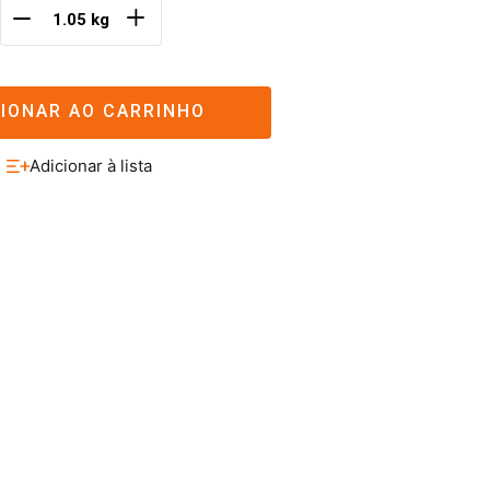
＋
－
CIONAR AO CARRINHO