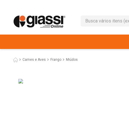
Busca vários itens (ex.: 
TERMOS MAIS BUSC
1
º
leite
2
º
café
Carnes e Aves
Frango
Miúdos
3
º
queijo
4
º
papel higiênico
5
º
pão
6
º
chocolate
7
º
ovo
8
º
iogurte
9
º
macarrão