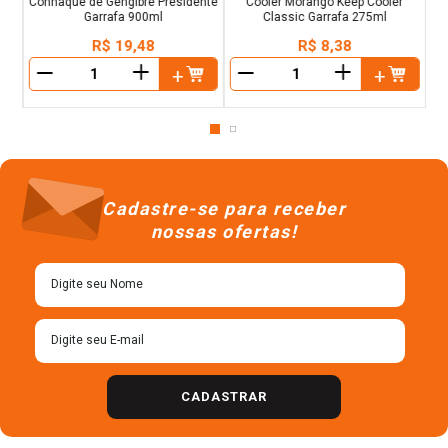
Conhaque de Gengibre Presidente
Cooler Morango Keep Cooler
Garrafa 900ml
Classic Garrafa 275ml
R$
19
,
48
R$
8
,
38
＋
＋
－
－
Cadastre-se para receber
nossas ofertas!
CADASTRAR