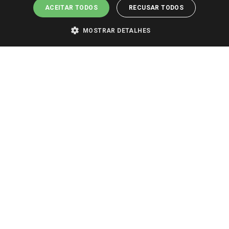
ACEITAR TODOS
RECUSAR TODOS
MOSTRAR DETALHES
PARA VER OS PREÇOS DA SUA REGIÃO, FAÇA LOGIN E SELECIONE A LOJA DE
SUA PREFERÊNCIA. SOMENTE APÓS O LOGIN, OS PREÇOS DA SUA REGIÃO OU
LOJA SERÃO CARREGADOS.
TODOS OS PREÇOS E CONDIÇÕES COMERCIAIS DESTE SITE SÃO VÁLIDOS APENAS
PARA COMPRAS REALIZADAS NO GIASSI.COM.BR E NA LOJA SELECIONADA
APÓS O LOGIN, E NÃO NECESSARIAMENTE SE APLICAM ÀS LOJAS FÍSICAS. OS
PREÇOS PARA AS VENDAS ONLINE DIVULGADOS NO SITE PREVALECEM ANTE
OS DEMAIS EVENTUALMENTE ANUNCIADOS EM OUTROS MEIOS DE
COMUNICAÇÃO E SITES DE BUSCAS.
2022 COPYRIGHT - GIASSI SUPERMERCADOS. TODOS OS DIREITOS RESERVADOS.