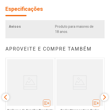
Especificações
Avisos
Produto para maiores de
18 anos.
APROVEITE E COMPRE TAMBÉM
ata
G