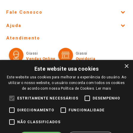
Fale Conosco
Site Institucional
Ajuda
Lojas Físicas e Horários
Telefones e horários das lojas físicas
Ofertas
Atendimento
Política de Privacidade e Termos de Uso
Cartão Giassi
Formas de Pagamento
Giassi
Giassi
Televendas
Políticas de entrega
Vendas Online
Ouvidoria
Amigo Giassi
×
Trocas e Devoluções
Este website usa cookies
Notícias
Este website usa cookies para melhorar a experiência do usuário. Ao
Perguntas frequentes
Redes Sociais
utilizar o nosso website, o usuário concorda com todos os cookies
Trabalhe Conosco
de acordo com nossa Política de Cookies.
Ler mais
Identidade Visual
ESTRITAMENTE NECESSÁRIOS
DESEMPENHO
DIRECIONAMENTO
FUNCIONALIDADE
Pagamento e Segurança
NÃO CLASSIFICADOS