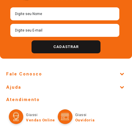
CADASTRAR
Fale Conosco
Site Institucional
Ajuda
Lojas Físicas e Horários
Telefones e horários das lojas físicas
Ofertas
Atendimento
Política de Privacidade e Termos de Uso
Cartão Giassi
Formas de Pagamento
Giassi
Giassi
Televendas
Políticas de entrega
Vendas Online
Ouvidoria
Amigo Giassi
Trocas e Devoluções
Notícias