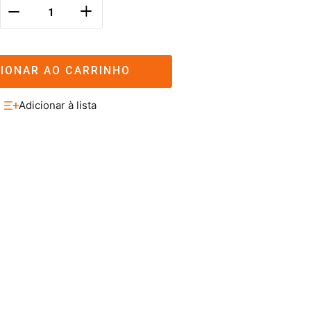
＋
－
CIONAR AO CARRINHO