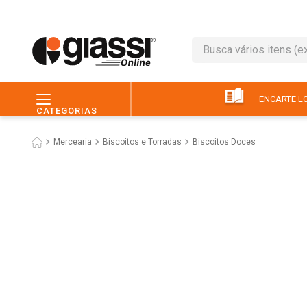
Busca vários itens (ex.: 
TERMOS MAIS BUSC
1
º
café
ENCARTE LO
CATEGORIAS
2
º
leite
Mercearia
Biscoitos e Torradas
Biscoitos Doces
3
º
queijo
4
º
papel higiênico
5
º
chocolate
6
º
macarrão
7
º
arroz
8
º
pão
9
º
ovo