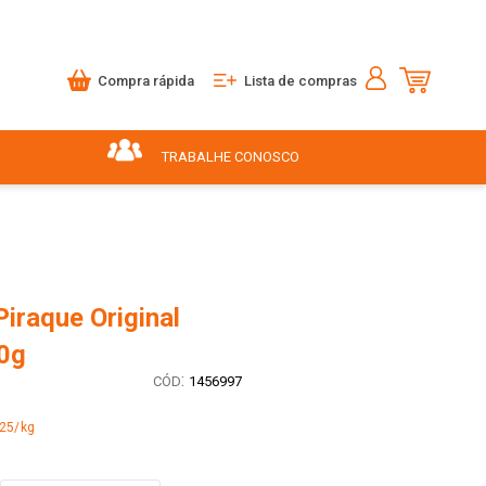
Compra rápida
Lista de compras
TRABALHE CONOSCO
iraque Original
0g
:
1456997
,25/kg