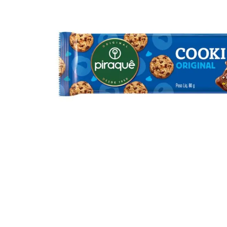
10
º
iogurte