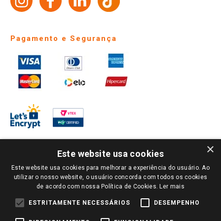
Identidade Visual
Pagamento e Segurança
×
Este website usa cookies
Este website usa cookies para melhorar a experiência do usuário. Ao
PARA VER OS PREÇOS DA SUA REGIÃO, FAÇA LOGIN E SELECIONE A LOJA DE
utilizar o nosso website, o usuário concorda com todos os cookies
SUA PREFERÊNCIA. SOMENTE APÓS O LOGIN, OS PREÇOS DA SUA REGIÃO OU
de acordo com nossa Política de Cookies.
Ler mais
LOJA SERÃO CARREGADOS.
TODOS OS PREÇOS E CONDIÇÕES COMERCIAIS DESTE SITE SÃO VÁLIDOS APENAS
ESTRITAMENTE NECESSÁRIOS
DESEMPENHO
PARA COMPRAS REALIZADAS NO GIASSI.COM.BR E NA LOJA SELECIONADA
APÓS O LOGIN, E NÃO NECESSARIAMENTE SE APLICAM ÀS LOJAS FÍSICAS. OS