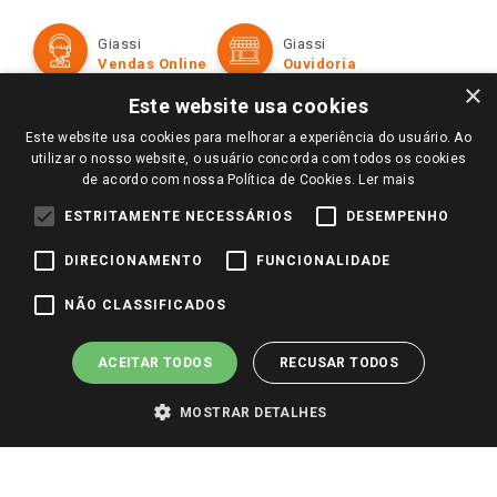
Política de Privacidade e Termos de Uso
Cartão Giassi
Formas de Pagamento
Giassi
Giassi
Televendas
Políticas de entrega
Vendas Online
Ouvidoria
Amigo Giassi
×
Trocas e Devoluções
Este website usa cookies
Notícias
Perguntas frequentes
Este website usa cookies para melhorar a experiência do usuário. Ao
Redes Sociais
utilizar o nosso website, o usuário concorda com todos os cookies
Trabalhe Conosco
de acordo com nossa Política de Cookies.
Ler mais
Identidade Visual
ESTRITAMENTE NECESSÁRIOS
DESEMPENHO
DIRECIONAMENTO
FUNCIONALIDADE
Pagamento e Segurança
NÃO CLASSIFICADOS
ACEITAR TODOS
RECUSAR TODOS
MOSTRAR DETALHES