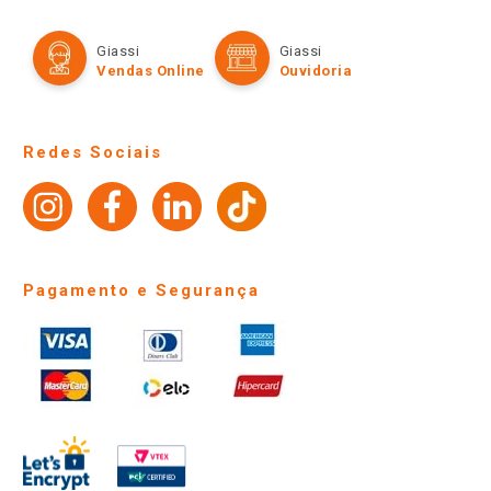
Política de Privacidade e Termos de Uso
Cartão Giassi
Formas de Pagamento
Giassi
Giassi
Televendas
Políticas de entrega
Vendas Online
Ouvidoria
Amigo Giassi
Trocas e Devoluções
Notícias
Perguntas frequentes
Redes Sociais
Trabalhe Conosco
Identidade Visual
Pagamento e Segurança