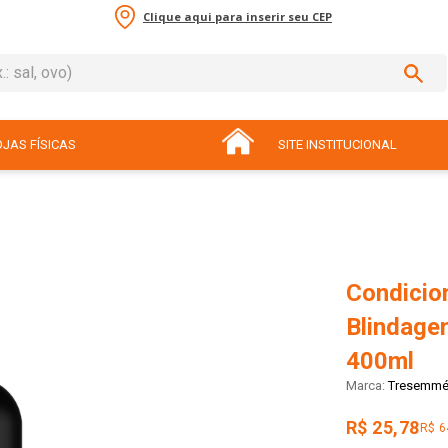
Clique aqui para inserir seu CEP
sal, ovo)
ADOS
JAS FÍSICAS
SITE INSTITUCIONAL
Condicio
Blindage
400ml
Tresemm
R$ 25,78
R$ 6