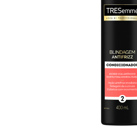
10
º
iogurte