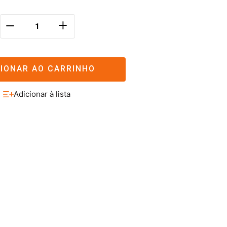
＋
－
CIONAR AO CARRINHO