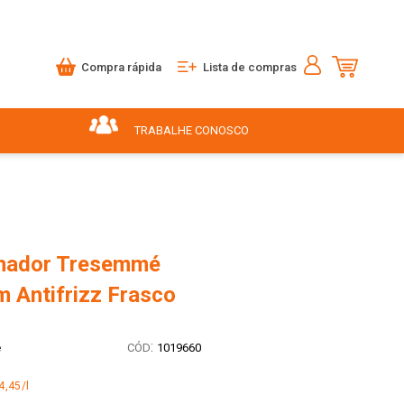
Compra rápida
Lista de compras
TRABALHE CONOSCO
nador Tresemmé
m Antifrizz Frasco
:
é
1019660
4,45/l