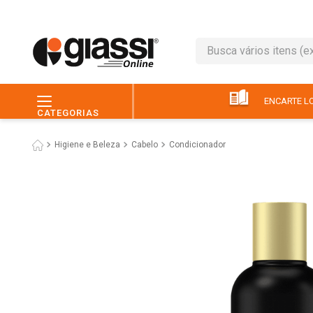
Busca vários itens (ex.: 
TERMOS MAIS BUSC
1
º
café
ENCARTE LO
CATEGORIAS
2
º
leite
Higiene e Beleza
Cabelo
Condicionador
3
º
queijo
4
º
papel higiênico
5
º
chocolate
6
º
macarrão
7
º
arroz
8
º
pão
9
º
ovo