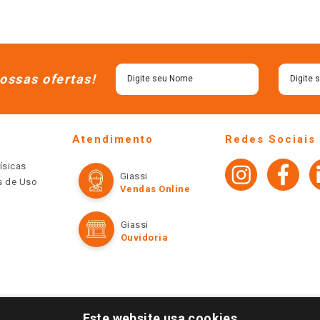
ossas ofertas!
Atendimento
Redes Sociais
ísicas
Giassi
os de Uso
Vendas Online
Giassi
Ouvidoria
Este website usa cookies