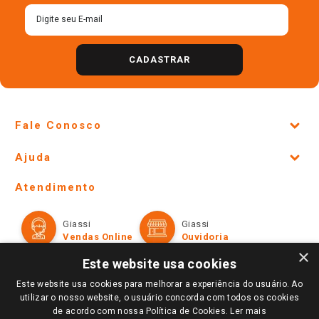
CADASTRAR
Fale Conosco
Site Institucional
Ajuda
Lojas Físicas e Horários
Telefones e horários das lojas físicas
Ofertas
Atendimento
Política de Privacidade e Termos de Uso
Cartão Giassi
Formas de Pagamento
Giassi
Giassi
Televendas
Políticas de entrega
Vendas Online
Ouvidoria
Amigo Giassi
×
Trocas e Devoluções
Este website usa cookies
Notícias
Perguntas frequentes
Este website usa cookies para melhorar a experiência do usuário. Ao
Redes Sociais
utilizar o nosso website, o usuário concorda com todos os cookies
Trabalhe Conosco
de acordo com nossa Política de Cookies.
Ler mais