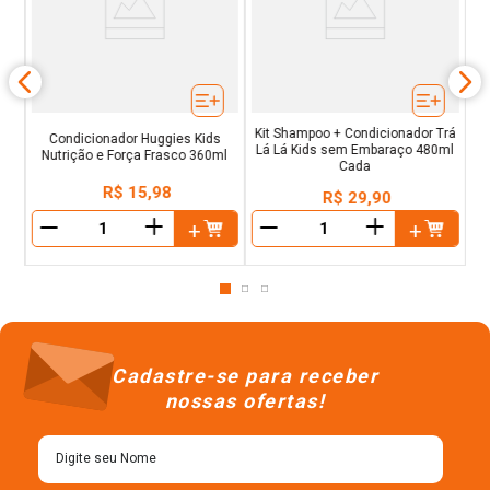
ida
y
J
Kit Shampoo + Condicionador Trá
Condicionador Huggies Kids
Lá Lá Kids sem Embaraço 480ml
Nutrição e Força Frasco 360ml
Cada
R$
15
,
98
R$
29
,
90
＋
＋
－
－
Cadastre-se para receber
nossas ofertas!