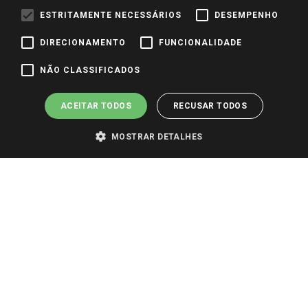
Identidade Visual
ESTRITAMENTE NECESSÁRIOS
DESEMPENHO
DIRECIONAMENTO
FUNCIONALIDADE
Pagamento e Segurança
NÃO CLASSIFICADOS
ACEITAR TODOS
RECUSAR TODOS
MOSTRAR DETALHES
PARA VER OS PREÇOS DA SUA REGIÃO, FAÇA LOGIN E SELECIONE A LOJA DE
SUA PREFERÊNCIA. SOMENTE APÓS O LOGIN, OS PREÇOS DA SUA REGIÃO OU
LOJA SERÃO CARREGADOS.
TODOS OS PREÇOS E CONDIÇÕES COMERCIAIS DESTE SITE SÃO VÁLIDOS APENAS
PARA COMPRAS REALIZADAS NO GIASSI.COM.BR E NA LOJA SELECIONADA
APÓS O LOGIN, E NÃO NECESSARIAMENTE SE APLICAM ÀS LOJAS FÍSICAS. OS