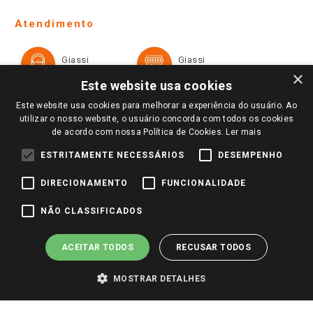
Lojas Físicas e Horários
Telefones e horários das lojas físicas
Ofertas
Atendimento
Política de Privacidade e Termos de Uso
Cartão Giassi
Formas de Pagamento
Giassi
Giassi
Televendas
Políticas de entrega
Vendas Online
Ouvidoria
×
Amigo Giassi
Este website usa cookies
Trocas e Devoluções
Notícias
Este website usa cookies para melhorar a experiência do usuário. Ao
Perguntas frequentes
utilizar o nosso website, o usuário concorda com todos os cookies
Redes Sociais
de acordo com nossa Política de Cookies.
Ler mais
Trabalhe Conosco
ESTRITAMENTE NECESSÁRIOS
DESEMPENHO
Identidade Visual
DIRECIONAMENTO
FUNCIONALIDADE
Pagamento e Segurança
NÃO CLASSIFICADOS
ACEITAR TODOS
RECUSAR TODOS
MOSTRAR DETALHES