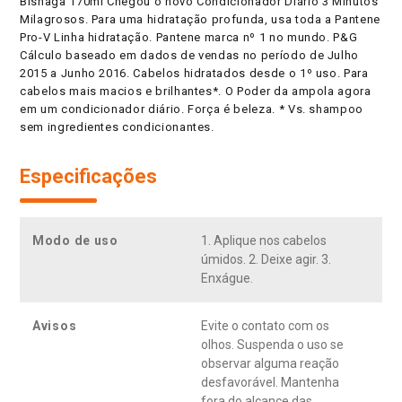
Bisnaga 170ml Chegou o novo Condicionador Diário 3 Minutos
Milagrosos. Para uma hidratação profunda, usa toda a Pantene
Pro-V Linha hidratação. Pantene marca nº 1 no mundo. P&G
Cálculo baseado em dados de vendas no período de Julho
2015 a Junho 2016. Cabelos hidratados desde o 1º uso. Para
cabelos mais macios e brilhantes*. O Poder da ampola agora
em um condicionador diário. Força é beleza. * Vs. shampoo
sem ingredientes condicionantes.
Especificações
Modo de uso
1. Aplique nos cabelos
úmidos. 2. Deixe agir. 3.
Enxágue.
Avisos
Evite o contato com os
olhos. Suspenda o uso se
observar alguma reação
desfavorável. Mantenha
fora do alcance das