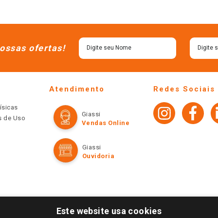
ossas ofertas!
Atendimento
Redes Sociais
ísicas
Giassi
os de Uso
Vendas Online
Giassi
Ouvidoria
Este website usa cookies