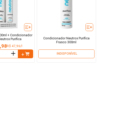
00ml + Condicionador
Condicionador Neutrox Purifica
eutrox Purifica
Frasco 300ml
,98
R$ 47,96/l
＋
INDISPONÍVEL