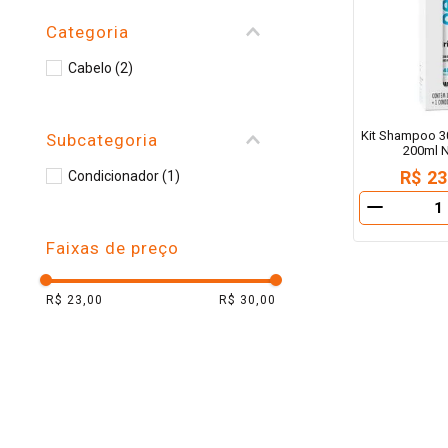
10
º
arroz
Categoria
Cabelo
(
2
)
Kit Shampoo 3
Subcategoria
200ml N
R$ 23
Condicionador
(
1
)
－
Faixas de preço
R$ 23,00
R$ 30,00