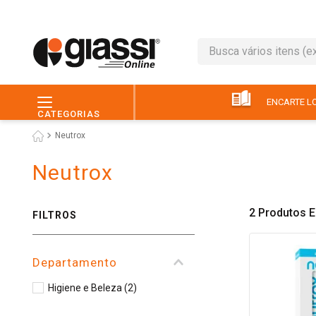
Busca vários itens (ex.: 
TERMOS MAIS BUSC
1
º
leite
ENCARTE LO
CATEGORIAS
2
º
café
Neutrox
3
º
queijo
Neutrox
4
º
papel higiênico
5
º
chocolate
2
Produtos
FILTROS
6
º
pão
7
º
macarrão
Departamento
8
º
iogurte
Higiene e Beleza
(
2
)
9
º
ovo