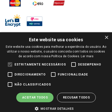
×
Este website usa cookies
Este website usa cookies para melhorar a experiência do usuário. Ao
PARA VER OS PREÇOS DA SUA REGIÃO, FAÇA LOGIN E SELECIONE A LOJA DE
utilizar o nosso website, o usuário concorda com todos os cookies
SUA PREFERÊNCIA. SOMENTE APÓS O LOGIN, OS PREÇOS DA SUA REGIÃO OU
de acordo com nossa Política de Cookies.
Ler mais
LOJA SERÃO CARREGADOS.
TODOS OS PREÇOS E CONDIÇÕES COMERCIAIS DESTE SITE SÃO VÁLIDOS APENAS
ESTRITAMENTE NECESSÁRIOS
DESEMPENHO
PARA COMPRAS REALIZADAS NO GIASSI.COM.BR E NA LOJA SELECIONADA
APÓS O LOGIN, E NÃO NECESSARIAMENTE SE APLICAM ÀS LOJAS FÍSICAS. OS
DIRECIONAMENTO
FUNCIONALIDADE
PREÇOS PARA AS VENDAS ONLINE DIVULGADOS NO SITE PREVALECEM ANTE
OS DEMAIS EVENTUALMENTE ANUNCIADOS EM OUTROS MEIOS DE
COMUNICAÇÃO E SITES DE BUSCAS.
NÃO CLASSIFICADOS
2022 COPYRIGHT - GIASSI SUPERMERCADOS. TODOS OS DIREITOS RESERVADOS.
ACEITAR TODOS
RECUSAR TODOS
MOSTRAR DETALHES