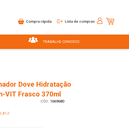
Compra rápida
Lista de compras
TRABALHE CONOSCO
nador Dove Hidratação
on-VIT Frasco 370ml
:
1669680
0,81/l