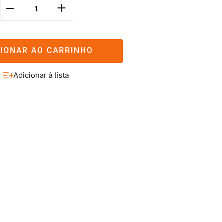
＋
－
CIONAR AO CARRINHO