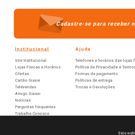
Cadastre-se para receber n
Institucional
Ajuda
Site Institucional
Telefones e horários das lojas f
Lojas Físicas e Horários
Política de Privacidade e Term
Ofertas
Formas de pagamento
Cartão Giassi
Políticas de entrega
Televendas
Trocas e Devoluções
Amigo Giassi
Notícias
Perguntas frequentes
Trabalhe Conosco
Identidade Visual
Este webs
PARA VER OS PREÇOS DA SUA REGIÃO, FAÇA 