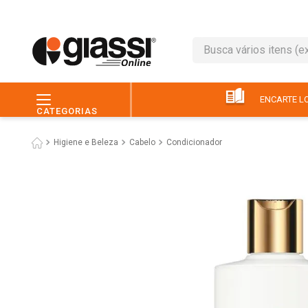
Busca vários itens (ex.: 
TERMOS MAIS BUSC
1
º
leite
ENCARTE LO
CATEGORIAS
2
º
café
Higiene e Beleza
Cabelo
Condicionador
3
º
queijo
4
º
papel higiênico
5
º
pão
6
º
chocolate
7
º
ovo
8
º
iogurte
9
º
macarrão