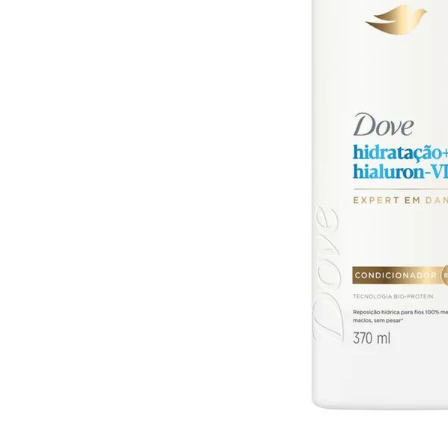
10
º
arroz