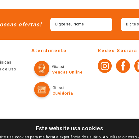
ossas ofertas!
Atendimento
Redes Sociais
ísicas
Giassi
os de Uso
Vendas Online
Giassi
Ouvidoria
Este website usa cookies
ite usa cookies para melhorar a experiência do usuário. Ao utilizar o nosso 
LOGIN E SELECIONE A LOJA DE SUA PREFERÊNCIA. SOMENTE APÓS O LOGIN, OS PREÇOS