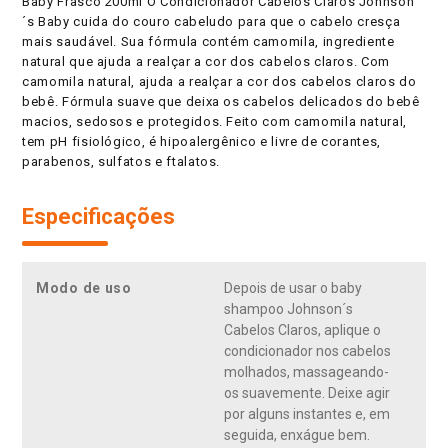
Baby Frasco 200ml O Condicionador Cabelos Claros Johnson
´s Baby cuida do couro cabeludo para que o cabelo cresça
mais saudável. Sua fórmula contém camomila, ingrediente
natural que ajuda a realçar a cor dos cabelos claros. Com
camomila natural, ajuda a realçar a cor dos cabelos claros do
bebê. Fórmula suave que deixa os cabelos delicados do bebê
macios, sedosos e protegidos. Feito com camomila natural,
tem pH fisiológico, é hipoalergênico e livre de corantes,
parabenos, sulfatos e ftalatos.
Especificações
Modo de uso
Depois de usar o baby
shampoo Johnson´s
Cabelos Claros, aplique o
condicionador nos cabelos
molhados, massageando-
os suavemente. Deixe agir
por alguns instantes e, em
seguida, enxágue bem.