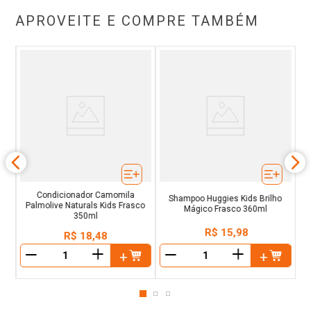
APROVEITE E COMPRE TAMBÉM
Co
s
J
Condicionador Camomila
Shampoo Huggies Kids Brilho
Palmolive Naturals Kids Frasco
Mágico Frasco 360ml
350ml
R$
15
,
98
R$
18
,
48
＋
＋
－
－