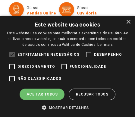
Formas de Pagamento
Giassi
Giassi
Televendas
Políticas de entrega
Vendas Online
Ouvidoria
Amigo Giassi
×
Trocas e Devoluções
Este website usa cookies
Notícias
Perguntas frequentes
Este website usa cookies para melhorar a experiência do usuário. Ao
Redes Sociais
utilizar o nosso website, o usuário concorda com todos os cookies
Trabalhe Conosco
de acordo com nossa Política de Cookies.
Ler mais
Identidade Visual
ESTRITAMENTE NECESSÁRIOS
DESEMPENHO
DIRECIONAMENTO
FUNCIONALIDADE
Pagamento e Segurança
NÃO CLASSIFICADOS
ACEITAR TODOS
RECUSAR TODOS
MOSTRAR DETALHES