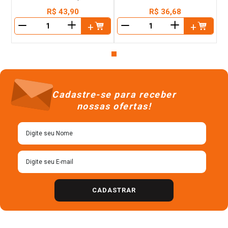
R$
43
,
90
R$
36
,
68
＋
＋
－
－
Cadastre-se para receber
nossas ofertas!
CADASTRAR