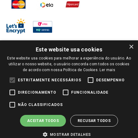
×
Este website usa cookies
Este website usa cookies para melhorar a experiência do usuário. Ao
PARA VER OS PREÇOS DA SUA REGIÃO, FAÇA LOGIN E SELECIONE A LOJA DE
utilizar o nosso website, o usuário concorda com todos os cookies
SUA PREFERÊNCIA. SOMENTE APÓS O LOGIN, OS PREÇOS DA SUA REGIÃO OU
de acordo com nossa Política de Cookies.
Ler mais
LOJA SERÃO CARREGADOS.
TODOS OS PREÇOS E CONDIÇÕES COMERCIAIS DESTE SITE SÃO VÁLIDOS APENAS
ESTRITAMENTE NECESSÁRIOS
DESEMPENHO
PARA COMPRAS REALIZADAS NO GIASSI.COM.BR E NA LOJA SELECIONADA
APÓS O LOGIN, E NÃO NECESSARIAMENTE SE APLICAM ÀS LOJAS FÍSICAS. OS
DIRECIONAMENTO
FUNCIONALIDADE
PREÇOS PARA AS VENDAS ONLINE DIVULGADOS NO SITE PREVALECEM ANTE
OS DEMAIS EVENTUALMENTE ANUNCIADOS EM OUTROS MEIOS DE
COMUNICAÇÃO E SITES DE BUSCAS.
NÃO CLASSIFICADOS
2022 COPYRIGHT - GIASSI SUPERMERCADOS. TODOS OS DIREITOS RESERVADOS.
ACEITAR TODOS
RECUSAR TODOS
MOSTRAR DETALHES