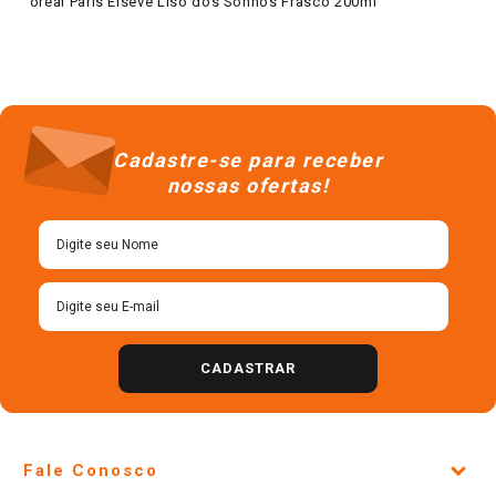
´oréal Paris Elseve Liso dos Sonhos Frasco 200ml
Cadastre-se para receber
nossas ofertas!
CADASTRAR
Fale Conosco