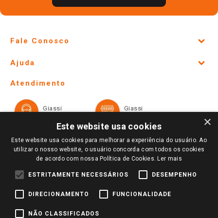
Fale Conosco
Site Institucional
Ajuda
Lojas Físicas e Horários
Telefones e horários das lojas físicas
Ofertas
Atendimento
Política de Privacidade e Termos de Uso
Cartão Giassi
Formas de Pagamento
Giassi
Giassi
Televendas
Políticas de entrega
Vendas Online
Ouvidoria
×
Amigo Giassi
Este website usa cookies
Trocas e Devoluções
Notícias
Este website usa cookies para melhorar a experiência do usuário. Ao
Perguntas frequentes
utilizar o nosso website, o usuário concorda com todos os cookies
Redes Sociais
de acordo com nossa Política de Cookies.
Ler mais
Trabalhe Conosco
ESTRITAMENTE NECESSÁRIOS
DESEMPENHO
Identidade Visual
DIRECIONAMENTO
FUNCIONALIDADE
Pagamento e Segurança
NÃO CLASSIFICADOS