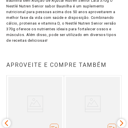
Baunilha sem Adição de Açúcar Nutren Senior Lata 370g O
Nestlé Nutren Senior sabor Baunilha é um suplemento
nutricional para pessoas acima dos 50 anos aproveitarem a
melhor fase da vida com saúde e disposição. Combinando
cálcio, proteinas e vitamina D, o Nestlé Nutren Senior versão
370g oferece os nutrientes ideais para fortalecer ossos e
músculos. Além disso, pode ser utilizado em diversos tipos
de receitas deliciosas!
APROVEITE E COMPRE TAMBÉM
se
L