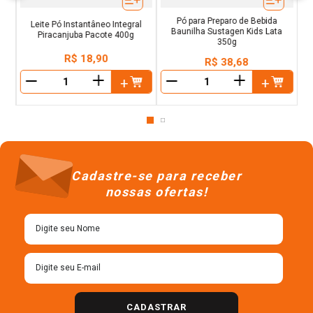
Pó para Preparo de Bebida
Leite Pó Instantâneo Integral
Baunilha Sustagen Kids Lata
Piracanjuba Pacote 400g
350g
R$
18
,
90
R$
38
,
68
＋
＋
－
－
Cadastre-se para receber
nossas ofertas!
CADASTRAR