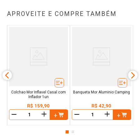
APROVEITE E COMPRE TAMBÉM
com
Colchao Mor Inflavel Casal com
Banqueta Mor Aluminio Camping
Inflador 1un
R$
159
,
90
R$
42
,
90
＋
＋
－
－