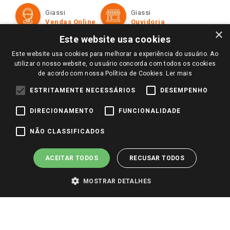
Formas de Pagamento
Giassi
Giassi
Televendas
Políticas de entrega
Vendas Online
Ouvidoria
Amigo Giassi
×
Trocas e Devoluções
Este website usa cookies
Notícias
Este website usa cookies para melhorar a experiência do usuário. Ao
Perguntas frequentes
Redes Sociais
utilizar o nosso website, o usuário concorda com todos os cookies
Trabalhe Conosco
de acordo com nossa Política de Cookies.
Ler mais
Identidade Visual
ESTRITAMENTE NECESSÁRIOS
DESEMPENHO
DIRECIONAMENTO
FUNCIONALIDADE
Pagamento e Segurança
NÃO CLASSIFICADOS
ACEITAR TODOS
RECUSAR TODOS
MOSTRAR DETALHES