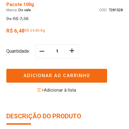
Pacote 100g
:
Do vale
7281528
De
R$ 7,38
R$ 6,48
R$ 64,80/kg
＋
Quantidade
－
ADICIONAR AO CARRINHO
DESCRIÇÃO DO PRODUTO