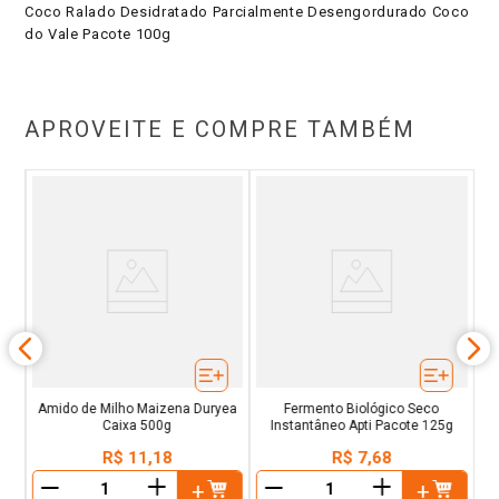
Coco Ralado Desidratado Parcialmente Desengordurado Coco
do Vale Pacote 100g
APROVEITE E COMPRE TAMBÉM
xa
M
Amido de Milho Maizena Duryea
Fermento Biológico Seco
Caixa 500g
Instantâneo Apti Pacote 125g
R$
11
,
18
R$
7
,
68
＋
＋
－
－