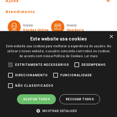
Ajuda
Lojas Físicas e Horários
Telefones e horários das lojas físicas
Ofertas
Atendimento
Política de Privacidade e Termos de Uso
Cartão Giassi
Formas de Pagamento
Giassi
Giassi
Televendas
Políticas de entrega
Vendas Online
Ouvidoria
Amigo Giassi
×
Trocas e Devoluções
Este website usa cookies
Notícias
Este website usa cookies para melhorar a experiência do usuário. Ao
Perguntas frequentes
Redes Sociais
utilizar o nosso website, o usuário concorda com todos os cookies
Trabalhe Conosco
de acordo com nossa Política de Cookies.
Ler mais
Identidade Visual
ESTRITAMENTE NECESSÁRIOS
DESEMPENHO
DIRECIONAMENTO
FUNCIONALIDADE
Pagamento e Segurança
NÃO CLASSIFICADOS
ACEITAR TODOS
RECUSAR TODOS
MOSTRAR DETALHES