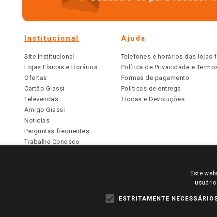
Institucional
Ajuda
Site Institucional
Telefones e horários das lojas f
Lojas Físicas e Horários
Política de Privacidade e Term
Ofertas
Formas de pagamento
Cartão Giassi
Políticas de entrega
Televendas
Trocas e Devoluções
Amigo Giassi
Notícias
Perguntas frequentes
Trabalhe Conosco
Identidade Visual
Este webs
PARA VER OS PREÇOS DA SUA REGIÃO, FAÇA 
usuário
TODOS OS PREÇOS E CONDIÇÕES COMERCIAIS DESTE SI
APLICAM ÀS LOJAS FÍSICAS. OS PREÇOS PARA AS VE
ESTRITAMENTE NECESSÁRIO