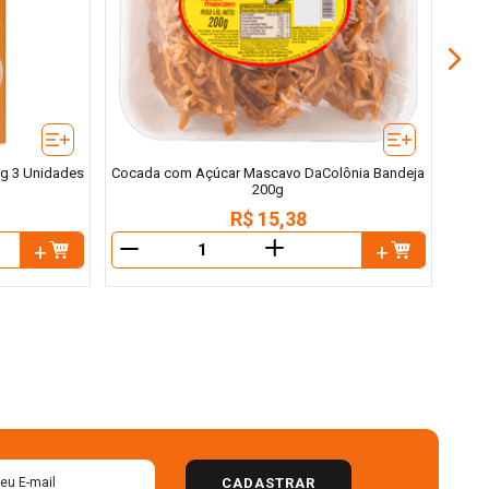
5g 3 Unidades
Cocada com Açúcar Mascavo DaColônia Bandeja
200g
R$
15
,
38
＋
－
－
CADASTRAR