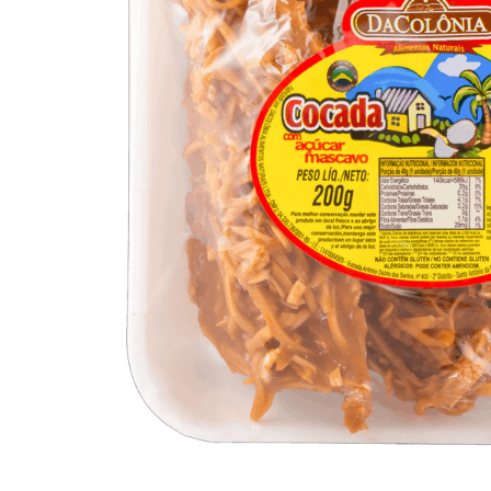
10
º
arroz