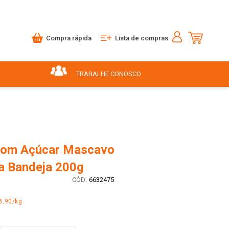
Compra rápida
Lista de compras
TRABALHE CONOSCO
com Açúcar Mascavo
a Bandeja 200g
:
6632475
6,90/kg