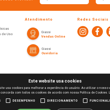
Atendimento
Redes Sociais
ísicas
Giassi
os de Uso
Vendas Online
Giassi
Ouvidoria
Este website usa cookies
ite usa cookies para melhorar a experiência do usuário. Ao utilizar o nosso 
LOGIN E SELECIONE A LOJA DE SUA PREFERÊNCIA. SOMENTE APÓS O LOGIN, OS PREÇOS
 concorda com todos os cookies de acordo com nossa Política de Cookies.
TE SÃO VÁLIDOS APENAS PARA COMPRAS REALIZADAS NO GIASSI.COM.BR E NA LOJA SE
NDAS ONLINE DIVULGADOS NO SITE PREVALECEM ANTE OS DEMAIS EVENTUALMENTE AN
S
DESEMPENHO
DIRECIONAMENTO
FUNCIONAL
DE BUSCAS.
2022 COPYRIGHT - GIASSI SUPERMERCADOS. TODOS OS DIREITOS RESERVADOS.