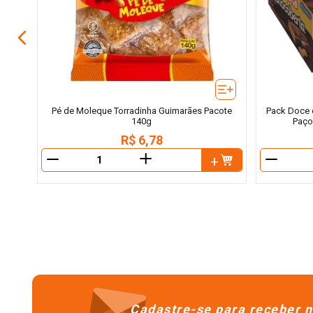
Pé de Moleque Torradinha Guimarães Pacote
Pack Doce 
140g
Paço
R$
6
,
78
＋
－
－
Cadastre-se para receber n