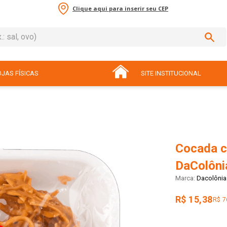
Clique aqui para inserir seu CEP
sal, ovo)
ADOS
JAS FÍSICAS
SITE INSTITUCIONAL
Cocada 
DaColôni
Dacolônia
R$ 15,38
R$ 7