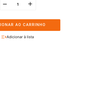
＋
－
CIONAR AO CARRINHO