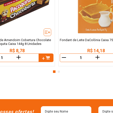
de Amendoim Cobertura Chocolate
Fondant de Leite DaColônia Caixa 7
quita Caixa 144g 8 Unidades
R$
8
,
78
R$
14
,
18
＋
＋
－
ossas ofertas!