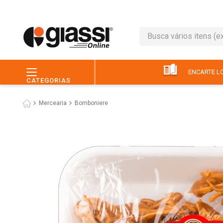
Busca vários itens (ex.: 
TERMOS MAIS BUSC
1
º
leite
ENCARTE LO
CATEGORIAS
2
º
café
Mercearia
Bomboniere
3
º
queijo
4
º
papel higiênico
5
º
pão
6
º
chocolate
7
º
ovo
8
º
iogurte
9
º
macarrão