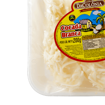
10
º
arroz