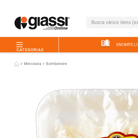
Busca vários itens (ex.: 
TERMOS MAIS BUSC
1
º
leite
ENCARTE LO
CATEGORIAS
2
º
café
Mercearia
Bomboniere
3
º
queijo
4
º
papel higiênico
5
º
chocolate
6
º
pão
7
º
macarrão
8
º
iogurte
9
º
ovo