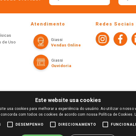
Atendimento
Redes Sociais
ísicas
Giassi
os de Uso
Vendas Online
Giassi
Ouvidoria
Este website usa cookies
ite usa cookies para melhorar a experiência do usuário. Ao utilizar o nosso 
LOGIN E SELECIONE A LOJA DE SUA PREFERÊNCIA. SOMENTE APÓS O LOGIN, OS PREÇOS
 concorda com todos os cookies de acordo com nossa Política de Cookies.
TE SÃO VÁLIDOS APENAS PARA COMPRAS REALIZADAS NO GIASSI.COM.BR E NA LOJA SE
NDAS ONLINE DIVULGADOS NO SITE PREVALECEM ANTE OS DEMAIS EVENTUALMENTE AN
S
DESEMPENHO
DIRECIONAMENTO
FUNCIONAL
DE BUSCAS.
2022 COPYRIGHT - GIASSI SUPERMERCADOS. TODOS OS DIREITOS RESERVADOS.