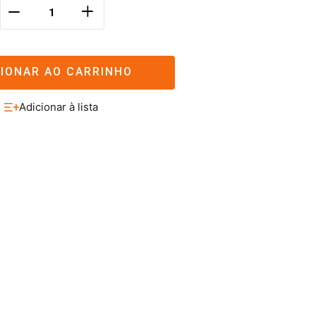
＋
－
CIONAR AO CARRINHO