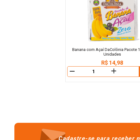
Banana com Açaí DaColônia Pacote 
Unidades
R$
14
,
98
＋
－
Cadastre-se para receber n