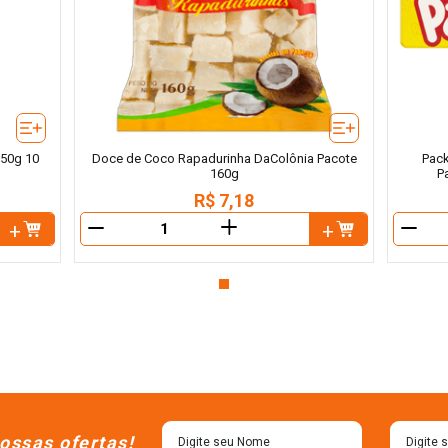
150g 10
Doce de Coco Rapadurinha DaColônia Pacote
Pack
160g
P
R$
7
,
18
＋
－
－
ossas ofertas!