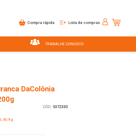
Compra rápida
Lista de compras
TRABALHE CONOSCO
ranca DaColônia
200g
:
5372330
6,40/kg