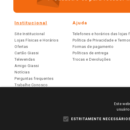
Institucional
Ajuda
Site Institucional
Telefones e horários das lojas f
Lojas Físicas e Horários
Política de Privacidade e Term
Ofertas
Formas de pagamento
Cartão Giassi
Políticas de entrega
Televendas
Trocas e Devoluções
Amigo Giassi
Notícias
Perguntas frequentes
Trabalhe Conosco
Identidade Visual
Este webs
PARA VER OS PREÇOS DA SUA REGIÃO, FAÇA 
usuário
TODOS OS PREÇOS E CONDIÇÕES COMERCIAIS DESTE SI
APLICAM ÀS LOJAS FÍSICAS. OS PREÇOS PARA AS VE
ESTRITAMENTE NECESSÁRIO